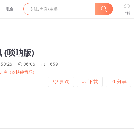
电台
上传
)
 (唢呐版)
:50:26
06:06
1659
之声（欢快纯音乐）
喜欢
下载
分享