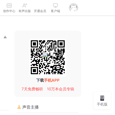
创作中心
有声出版
开通会员
客户端
下载
手机APP
7天免费畅听
10万本会员专辑
手机版
声音主播