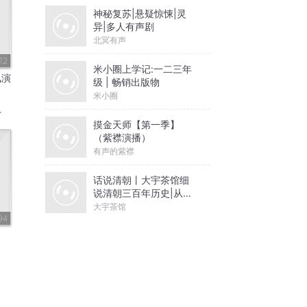
神秘复苏|悬疑惊悚|灵
异|多人有声剧
北冥有声
12
米小圈上学记:一二三年
凤演
级 | 畅销出版物
米小圈
摸金天师【第一季】
（紫襟演播）
有声的紫襟
话说清朝丨大宇茶馆细
说清朝三百年历史|从努
尔哈赤到末代皇帝溥仪|
大宇茶馆
康熙雍正乾隆
94