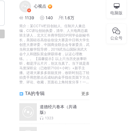
心视点
电脑版
1139
140
1.6万
简介：
某CCTV栏目创始人、任制片人兼总
编，CC讲坛创始执委，清华、人大电商总裁
论
班主讲人，北大汇丰商学院EDP同学会副秘书
公众号
长，美国硅谷高创会创业大赛及中日韩大学生
创意大赛评委，中国商业联合会专家委员，武
当和太极学院导师，2019武当山国际演武大
会个人和团队双金牌获得者，认证心理教
练。。。 【温馨提示】以上只当历史故事听
听，都是浮云片片，别太当真了。当下就是喜
马资深听众（已收听7100+小时）+新手主
播。还请大家多多鼓励支持，收听时别忘了轻
抬贵手用您那点石成钻的金手指在页面下方点
赞、评论、收藏，页面右上角转发分享！一定
会让你时来运转、好事连连的！信不信由你，
反正我信了。幸福已在敲门，开不开就在你
TA的专辑
更多
了！
道德经六卷本（共诵
版）
1323