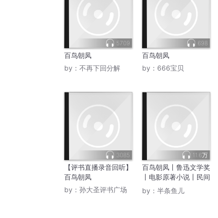
5709
698
百鸟朝凤
百鸟朝凤
by：
不再下回分解
by：
666宝贝
3085
11.6万
【评书直播录音回听】
百鸟朝凤丨鲁迅文学奖
百鸟朝凤
丨电影原著小说丨民间
故事丨大师的绝唱丨唢
by：
孙大圣评书广场
by：
半条鱼儿
呐匠、挖煤工、火化师