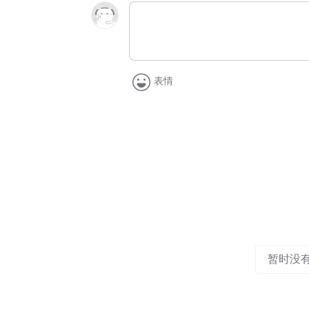
表情
暂时没