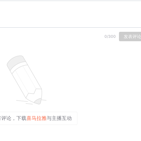
发表评
0
/
300
有评论，下载
喜马拉雅
与主播互动