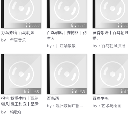
5056
2524
52
万马齐喑 百鸟朝凤
百鸟朝凤｜赛博格｜仿
黄昏絮语丨百鸟朝
生人
播。
by：
华语音乐
by：
川江汤饭饭
by：
百鸟朝凤演播小站
31.4万
1.8万
报告 我重生啦丨百鸟
百鸟画
百鸟争鸣
朝风|魔王甜宠丨星际
by：
温州鼓词广播电台
by：
艺术与绘画
穿越丨一场跨世纪的爱
by：
锦歌Q
恋| 多人有声剧