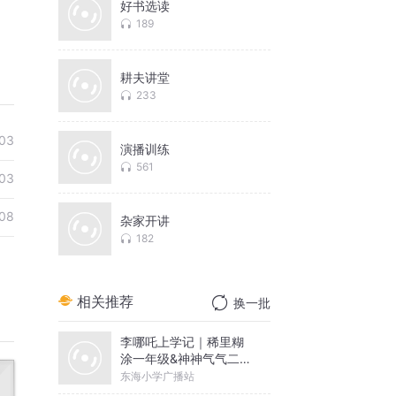
好书选读
189
耕夫讲堂
233
03
演播训练
561
03
08
杂家开讲
182
相关推荐
换一批
李哪吒上学记｜稀里糊
涂一年级&神神气气二年
级
东海小学广播站