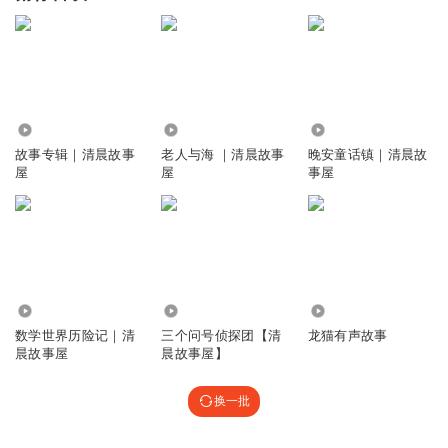
42.37万
1150
2896
故事专辑｜清晨故事
老人与海 ｜清晨故事
晚安童话镇｜清晨故
屋
屋
事屋
5219
71.25万
559
数学世界历险记｜清
三个问号侦探团【清
龙猫有声故事
晨故事屋
晨故事屋】
换一批