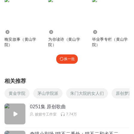
3796
4.18万
1.12万
晚安故事（黄山学
为你读诗（黄山学
毕业季专栏（黄山学
院）
院）
院）
换一批
相关推荐
黄金学院
茅山学院派
朱门大院的女人们
原创梦游
0251集 原创歌曲
姣姣兮工作室
7.74万
奇喵小剧场 |猫不二番外：猫不二和犬不二