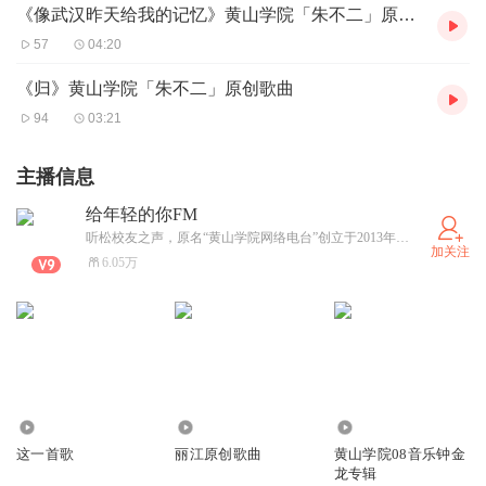
《像武汉昨天给我的记忆》黄山学院「朱不二」原创歌曲
57
04:20
《归》黄山学院「朱不二」原创歌曲
94
03:21
主播信息
给年轻的你FM
听松校友之声，原名“黄山学院网络电台”创立于2013年，创始人为2010级市场营销专业闫奉党。这是一个汇聚了很多非专业学习播音的主播平台，在这里我们用声音互相温暖……
加关注
6.05万
4.64万
79.12万
4562
这一首歌
丽江原创歌曲
黄山学院08音乐钟金
龙专辑