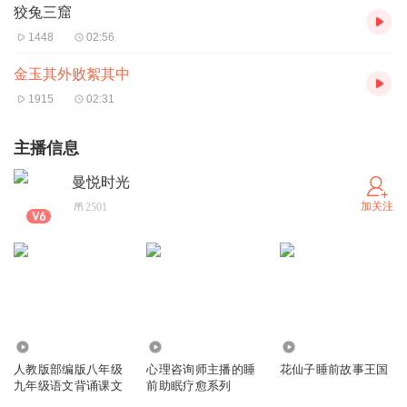
狡兔三窟
1448
02:56
金玉其外败絮其中
1915
02:31
主播信息
曼悦时光
加关注
2501
543
254
12.55万
人教版部编版八年级
心理咨询师主播的睡
花仙子睡前故事王国
九年级语文背诵课文
前助眠疗愈系列