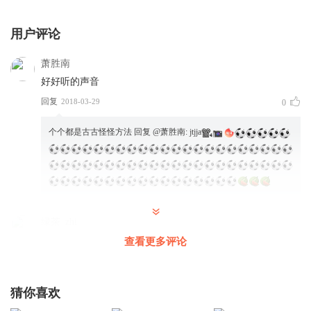
用户评论
萧胜南
好好听的声音
回复
2018-03-29
0
个个都是古古怪怪方法
回复 @
萧胜南
:
jtjja
绿茶_zhi
胡讲故事覅个臭居居西甲硅油凤凰阁堺雅人是苏沙滩裤裤哭
查看更多评论
晕茹茹酸酸乳苏染染呀啊啊啊啊啊啊大润发方法国人过小分
峰和个发火峰更过分销售小东西峰一个月的量烦人的放学啊
燃油费没错忙不忙擦擦就发给你御景华庭个任务好腻害仁德
猜你喜欢
医院个染发剂吃饭的挺贵的头发干多好的机会回复的供货那