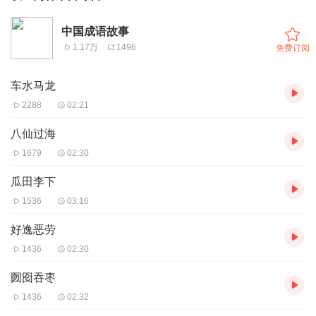
中国成语故事
1.17万
1496
免费订阅
车水马龙
2288
02:21
八仙过海
1679
02:30
瓜田李下
1536
03:16
好逸恶劳
1436
02:30
囫囵吞枣
1436
02:32