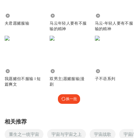
3557
2500
2504
夫君愿赌服输
马云年轻人要有不服
马云-年轻人要有不服
输的精神
输的精神
13.83万
14.85万
773
我愿赌但不服输 ‖ 短
双男主|愿赌服输|漫
子不语系列
篇爽文
剧
换一批
相关推荐
重生之一统宇宙
宇宙与宇宙之上
宇宙战歌
宇宙战