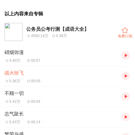
以上内容来自专辑
公务员公考行测【成语大全】
4560.14万
5.38万
免费订阅
硝烟弥漫
5.40万
00:07
战火纷飞
5.36万
00:05
不顾一切
5.42万
00:04
志气陡长
5.43万
00:14
繁荣兴盛