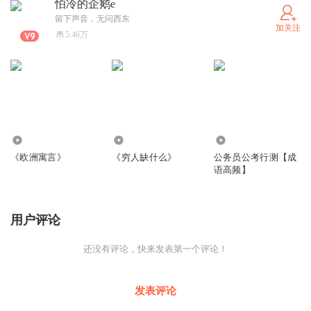
怕冷的企鹅e
留下声音，无问西东
加关注
5.46万
866
2.21万
219.44万
《欧洲寓言》
《穷人缺什么》
公务员公考行测【成
语高频】
用户评论
还没有评论，快来发表第一个评论！
发表评论