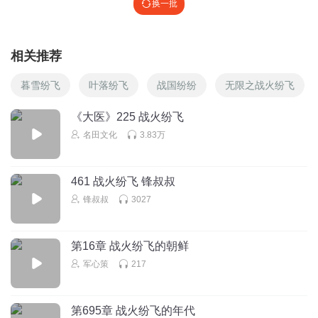
换一批
相关推荐
暮雪纷飞
叶落纷飞
战国纷纷
无限之战火纷飞
《大医》225 战火纷飞
名田文化
3.83万
461 战火纷飞 锋叔叔
锋叔叔
3027
第16章 战火纷飞的朝鲜
军心策
217
第695章 战火纷飞的年代