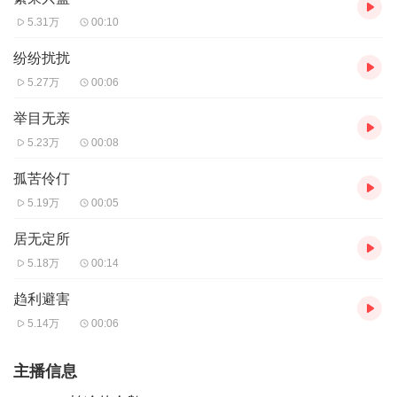
5.31万
00:10
纷纷扰扰
5.27万
00:06
举目无亲
5.23万
00:08
孤苦伶仃
5.19万
00:05
居无定所
5.18万
00:14
趋利避害
5.14万
00:06
主播信息