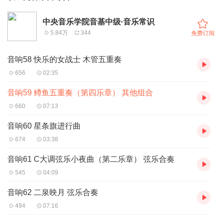
中央音乐学院音基中级·音乐常识
5.84万
344
免费订阅
音响58 快乐的女战士 木管五重奏
656
02:35
音响59 鳟鱼五重奏（第四乐章） 其他组合
660
07:13
音响60 星条旗进行曲
674
03:38
音响61 C大调弦乐小夜曲（第二乐章） 弦乐合奏
545
04:09
音响62 二泉映月 弦乐合奏
494
07:16