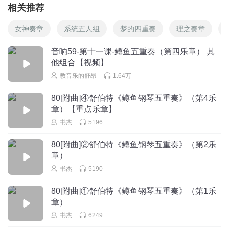
相关推荐
女神奏章
系统五人组
梦的四重奏
理之奏章
音响59-第十一课-鳟鱼五重奏（第四乐章） 其
他组合【视频】
教音乐的舒昂
1.64万
80[附曲]④舒伯特《鳟鱼钢琴五重奏》（第4乐
章）【重点乐章】
书杰
5196
80[附曲]②舒伯特《鳟鱼钢琴五重奏》（第2乐
章）
书杰
5190
80[附曲]①舒伯特《鳟鱼钢琴五重奏》（第1乐
章）
书杰
6249