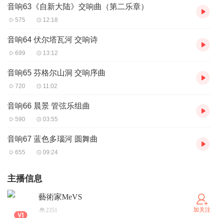
音响63《自新大陆》交响曲（第二乐章）
575
12:18
音响64 伏尔塔瓦河 交响诗
699
13:12
音响65 芬格尔山洞 交响序曲
720
11:02
音响66 晨景 管弦乐组曲
590
03:55
音响67 蓝色多瑙河 圆舞曲
655
09:24
主播信息
藝術家MeVS
加关注
2351