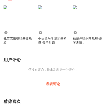
771
8.70万
1354
孔空实用视唱基础教
中央音乐学院音基初
福樂彈唱鋼琴教程-鋼
程
级·音乐常识
琴表演1
用户评论
还没有评论，快来发表第一个评论！
发表评论
猜你喜欢