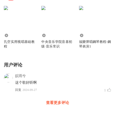
771
8.70万
1361
孔空实用视唱基础教
中央音乐学院音基初
福樂彈唱鋼琴教程-鋼
程
级·音乐常识
琴表演1
用户评论
皖雨兮
这个歌好听啊
回复
2024-09-27
1
查看更多评论