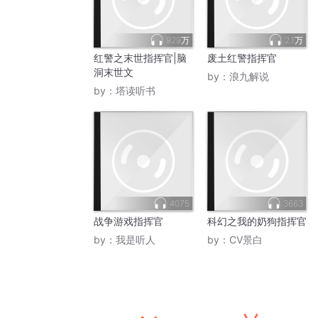
929万
2.1万
红警之末世指挥官|脑
废土红警指挥官
洞末世文
by：
浪九解说
by：
塔读听书
4075
3663
战争游戏指挥官
科幻之我的奶狗指挥官
by：
我是听人
by：
CV景白