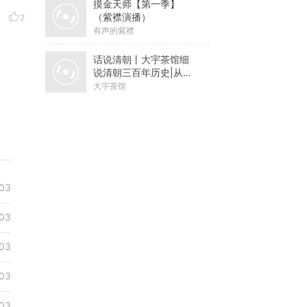
摸金天师【第一季】
（紫襟演播）
2
有声的紫襟
话说清朝丨大宇茶馆细
说清朝三百年历史|从努
尔哈赤到末代皇帝溥仪|
大宇茶馆
康熙雍正乾隆
03
03
03
03
03