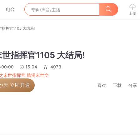
电台
上传
指挥官1105 大结局!
世指挥官1105 大结局!
:00:00
15:04
4073
之末世指挥官|脑洞末世文
元/天 立即开通
喜欢
下载
分享