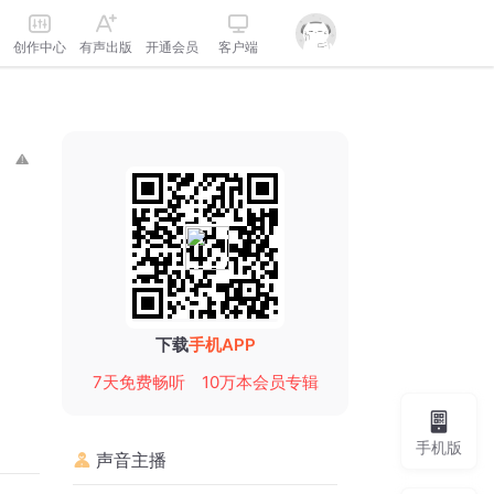
创作中心
有声出版
开通会员
客户端
下载
手机APP
7天免费畅听
10万本会员专辑
手机版
声音主播