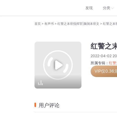
发现
分类
>
>
>
首页
有声书
红警之末世指挥官|脑洞末世文
红警之末世
红警之末
2022-04-02 20
所属专辑：
红警
VIP仅
0.36
用户评论