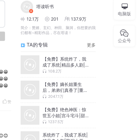
塔读听书
电脑版
12.1万
201
137.9万
简介：
赘婿、玄幻、种田、脑洞，你想要的我
们都有~精彩作品，尽在塔读！
论
公众号
TA的专辑
更多
【免费】系统炸了，我
成了系统|精品多人剧|脑
洞大开包你爽
108.2万
😁😁
😁😁
【免费】嫡长姐重生
😁😁
后，弟弟们真香了|重生|
古言|先婚后爱
2047.1万
赞
【免费】绝色神医：惊
世五小姐|宫斗宅斗|甜宠
多播
1237.5万
系统炸了，我成了系统|
😊😊