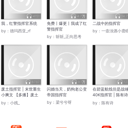
4151
4.7万
14.
我，红警指挥官系统
免费丨爆更丨我成了红
二战中的指挥官
警指挥官
by：
德玛西亚_rf
by：
一壶浊酒小聋
by：
斩斩_正向思考
6787
8.1万
12
废土指挥官 | 末世重生
闪婚当天，奶狗老公变
在碧蓝航线但是战
小爽文 【多播】废土
帝国指挥官
40K指挥官 | 陈有
指挥官 |我的能力震惊
播 | 一个舰娘们和
by：
梁兮兮呀
by：
小残_
by：
陈有诗
全球
官幻想传奇