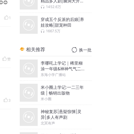
精品多人剧|脑洞大开包
😊😊
你爽
1452.6万
1
穿成五个反派的后娘|养
娃攻略|甜宠种田
1667.5万
相关推荐
换一批
赞
李哪吒上学记｜稀里糊
涂一年级&神神气气二年
级
东海小学广播站
米小圈上学记:一二三年
级 | 畅销出版物
米小圈
3
神秘复苏|悬疑惊悚|灵
异|多人有声剧
北冥有声