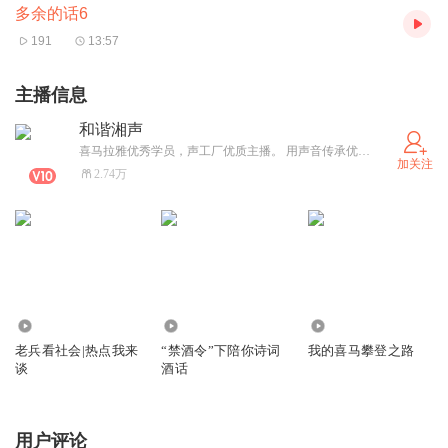
多余的话6
191
13:57
主播信息
和谐湘声
喜马拉雅优秀学员，声工厂优质主播。 用声音传承优秀文化、传播正面能量、传递温暖爱心。
加关注
2.74万
2961
286
473
老兵看社会|热点我来
“禁酒令”下陪你诗词
我的喜马攀登之路
谈
酒话
用户评论