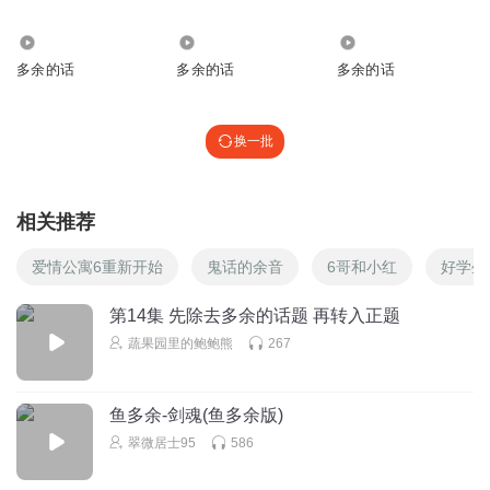
221
6601
1.45万
多余的话
多余的话
多余的话
换一批
相关推荐
爱情公寓6重新开始
鬼话的余音
6哥和小红
好学生
第14集 先除去多余的话题 再转入正题
蔬果园里的鲍鲍熊
267
鱼多余-剑魂(鱼多余版)
翠微居士95
586