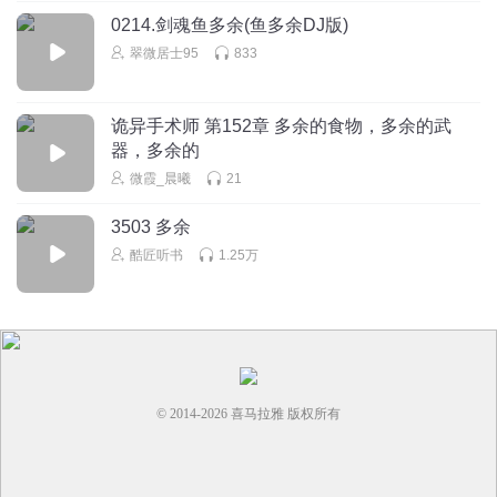
0214.剑魂鱼多余(鱼多余DJ版)
翠微居士95
833
诡异手术师 第152章 多余的食物，多余的武
器，多余的
微霞_晨曦
21
3503 多余
酷匠听书
1.25万
© 2014-
2026
喜马拉雅 版权所有