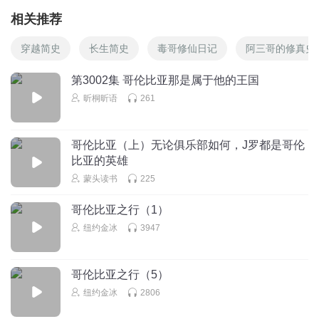
相关推荐
穿越简史
长生简史
毒哥修仙日记
阿三哥的修真史
第3002集 哥伦比亚那是属于他的王国
昕桐昕语
261
哥伦比亚（上）无论俱乐部如何，J罗都是哥伦
比亚的英雄
蒙头读书
225
哥伦比亚之行（1）
纽约金冰
3947
哥伦比亚之行（5）
纽约金冰
2806