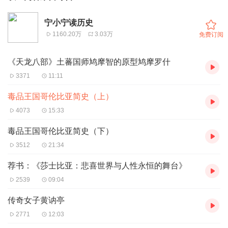
宁小宁读历史
1160.20万
3.03万
免费订阅
《天龙八部》土蕃国师鸠摩智的原型鸠摩罗什
3371
11:11
毒品王国哥伦比亚简史（上）
4073
15:33
毒品王国哥伦比亚简史（下）
3512
21:34
荐书：《莎士比亚：悲喜世界与人性永恒的舞台》
2539
09:04
传奇女子黄讷亭
2771
12:03