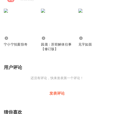
1213.74万
1.16万
52.38万
宁小宁拍案惊奇
园晟：苏联解体往事
见字如面
【修订版】
用户评论
还没有评论，快来发表第一个评论！
发表评论
猜你喜欢