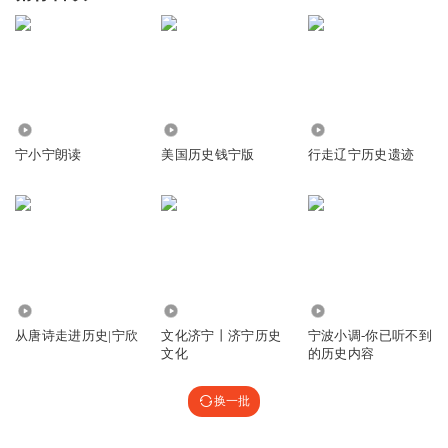
4.43万
869
5707
宁小宁朗读
美国历史钱宁版
行走辽宁历史遗迹
530
1.48万
2.10万
从唐诗走进历史|宁欣
文化济宁丨济宁历史
宁波小调-你已听不到
文化
的历史内容
换一批