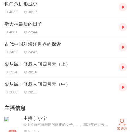
也门危机形成史
4032
30:17
斯大林最后的日子
4881
22:44
古代中国对海洋世界的探索
3482
24:42
梁从诫：倏忽人间四月天（上）
2524
20:16
梁从诫：倏忽人间四月天（中）
2088
20:11
主播信息
主播宁小宁
愛上拉薩不肯離開的賴皮的女子。。。2023年已经云南定居啦！爱折腾，爱自然，爱宅家，爱写字，爱画画，爱游泳，爱一切生命里的不可预知！ 喜欢我就关注我，加个ximi团呗！愿你生活如意噢。
加关注
10.11万