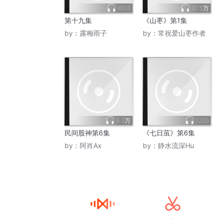
4518
37.5万
第十九集
《山枣》第1集
by：
露梅雨子
by：
常祝爱山枣作者
8.3万
1220
民间股神第6集
《七日茧》第6集
by：
阿肖Ax
by：
静水流深Hu