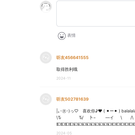
表情
听友456641555
取得胜利哦
2024-11
听友502781639
|｡･㉨･)っ♡ 喜欢你♪❤️ ( ⚫︎ー⚫︎
\Ԏ Ԏ/ 卜− ―イ \ /\ / ︶ ︶ ✨ ︵ (
💵💵💵💵💴💴💴💴💴💴💴💴💴💶💶💶💶💶
2024-05