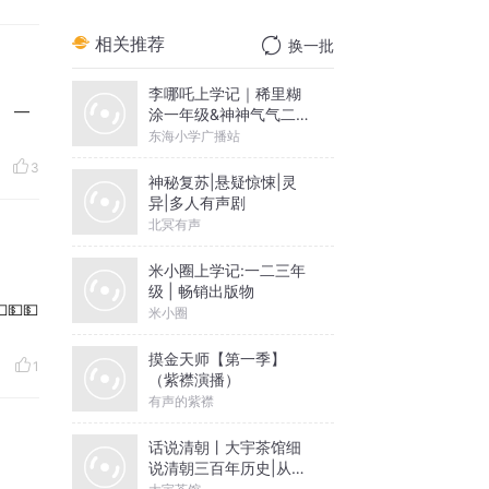
相关推荐
换一批
李哪吒上学记｜稀里糊
− ―
涂一年级&神神气气二年
级
东海小学广播站
3
神秘复苏|悬疑惊悚|灵
异|多人有声剧
北冥有声
米小圈上学记:一二三年
级 | 畅销出版物
💵💵
米小圈
摸金天师【第一季】
1
（紫襟演播）
有声的紫襟
话说清朝丨大宇茶馆细
说清朝三百年历史|从努
尔哈赤到末代皇帝溥仪|