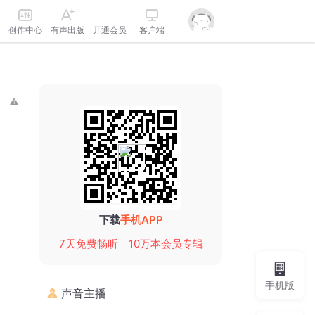
创作中心
有声出版
开通会员
客户端
下载
手机APP
7天免费畅听
10万本会员专辑
手机版
声音主播