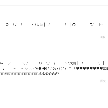
~ ／ ＼ / ○ \ / / ヽ \大白 | / \ | \Ԏ Ԏ/ 卜
回复
 ) balalala~ ／ ＼ / ○ \ / / ヽ \大白 | / \ |
"\(●-●) \ / 0\ \ ( )" \__T__/ ❤️❤️❤️❤️❤️❤️❤️❤️💵💵
💶💶💶💶💷💷💷💷💷💷💷💰💰💰💰💰💰?
回复