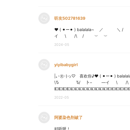
听友502781639
❤️ ( ⚫︎ー⚫︎ ) balalala
イ \ /\ / ︶ ︶
2024-05
yiyibabygirl
|｡･㉨･)っ♡ 喜欢你♪❤️ ( ⚫︎ー⚫︎
\Ԏ Ԏ/ 卜− ―イ \ /\ / ︶ ︶ ✨ ︵ (
💵💵💵💵💴💴💴💴💴💴💴💴💴💶💶💶💶💶
2022-05
阿婆染色剂破了
好听呀！