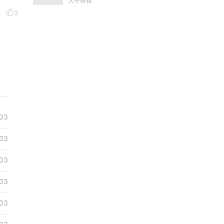
大宇茶馆
康熙雍正乾隆
2
03
03
03
03
03