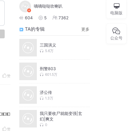
嘀嘀哒哒吹喇叭
电脑版
604
5
7362
TA的专辑
更多
论
公众号
三国演义
5.6万
刑警803
601.5万
赞
济公传
1.3万
我只要收尸就能变强|玄
💵💵
幻|爽文
0
赞