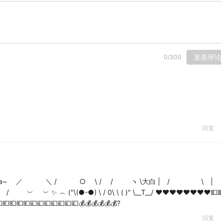
发表评
0
/
300
回复
 ) balalala~ ／ ＼ / ○ \ / / ヽ \大白 | / \ |
"\(●-●) \ / 0\ \ ( )" \__T__/ ❤️❤️❤️❤️❤️❤️❤️❤️💵💵
💶💶💶💶💷💷💷💷💷💷💷💰💰💰💰💰💰?
回复