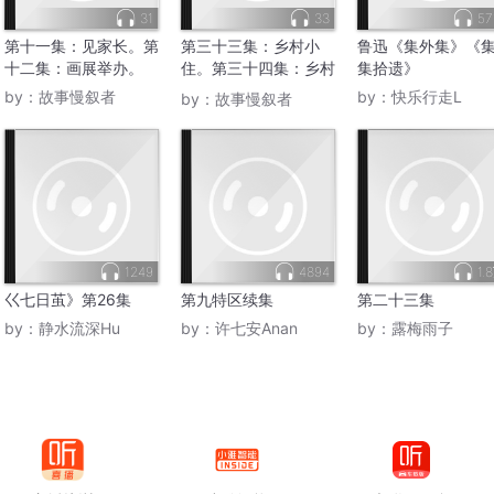
31
33
57
第十一集：见家长。第
第三十三集：乡村小
鲁迅《集外集》《
十二集：画展举办。
住。第三十四集：乡村
集拾遗》
归心。
by：
故事慢叙者
by：
快乐行走L
by：
故事慢叙者
1249
4894
1.
巜七日茧》第26集
第九特区续集
第二十三集
by：
静水流深Hu
by：
许七安Anan
by：
露梅雨子