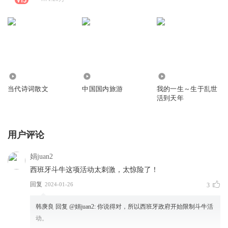
2.33万
164.42万
17.22万
当代诗词散文
中国国内旅游
我的一生～生于乱世
活到天年
用户评论
娟juan2
西班牙斗牛这项活动太刺激，太惊险了！
回复
2024-01-26
3
韩庚良
回复 @
娟juan2
:
你说得对，所以西班牙政府开始限制斗牛活
动。