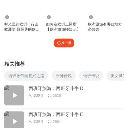
4446
9849
25
时光里的欧洲：行走
如何在欧洲上厕所
欧洲旅游有哪些地方
欧洲史|最经典的欧洲
【欧洲旅游须知.8.】
必须去
旅游背景指南
换一批
相关推荐
西班牙帝国复兴之路
牙神传说
仙班传说
美女班的
西班牙旅游：西班牙斗牛 D
韩庚良
2626
西班牙旅游：西班牙斗牛 E
韩庚良
2604