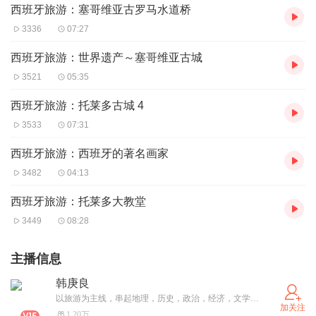
西班牙旅游：塞哥维亚古罗马水道桥
3336
07:27
西班牙旅游：世界遗产～塞哥维亚古城
3521
05:35
西班牙旅游：托莱多古城 4
3533
07:31
西班牙旅游：西班牙的著名画家
3482
04:13
西班牙旅游：托莱多大教堂
3449
08:28
主播信息
韩庚良
以旅游为主线，串起地理，历史，政治，经济，文学，美术，音乐，名人轶事。 我现在有欧洲旅游，中国国内旅游，亚洲旅游，美国房车旅游，加拿大房车旅游等等以旅游为主的专辑。我在讲故事的过程中学到了很多知识，我很快乐。 我还有国际象棋，我唱我歌，朗诵唐诗宋词元曲的专辑，这是我的业余爱好，水平不高，算是我的自娱自乐吧。
加关注
1.20万