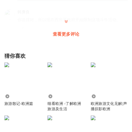
韩庚良
你说得对，所以现在西班牙政府开始限制这项斗牛活动。
回复
2026-05-20
2
查看更多评论
猜你喜欢
2051
4.43万
2.25万
旅游散记-欧洲篇
细看欧洲 -了解欧洲
欧洲旅游文化见解|声
旅游及生活
播掠影欧洲