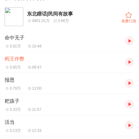
东北瞎话|民间有故事
4901.01万
3.66万
免费订阅
命中无子
3.91万
10:48
阎王作弊
3.95万
09:47
报恩
3.79万
13:00
耙孩子
3.33万
11:57
活当
3.13万
12:33