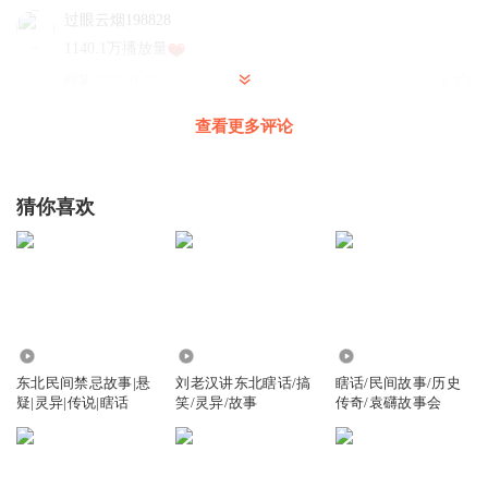
过眼云烟198828
1140.1万播放量
回复
2022-04-13
0
查看更多评论
剌为为
回复 @
过眼云烟198828
:
多谢支持
吴姐88
猜你喜欢
支持刺刺
回复
2022-08-14
0
22.07万
263.01万
67.67万
东北民间禁忌故事|悬
刘老汉讲东北瞎话/搞
瞎话/民间故事/历史
疑|灵异|传说|瞎话
笑/灵异/故事
传奇/袁礴故事会