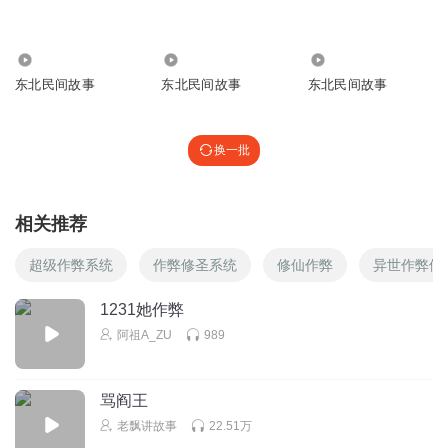
179.42万
1.59万
82.72万
东北民间故事
东北民间故事
东北民间故事
换一批
相关推荐
超级作弊系统
作弊修圣系统
修仙作弊
异世作弊修
1231她作弊
阿祖A_ZU
989
骂阎王
老飘讲故事
22.51万