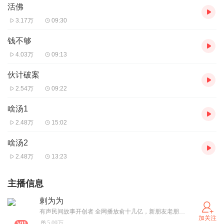
活佛
3.17万
09:30
钱不够
4.03万
09:13
伙计破案
2.54万
09:22
啥汤1
2.48万
15:02
啥汤2
2.48万
13:23
主播信息
剌为为
有声民间故事开创者 全网播放俞十几亿，新朋友老朋友谢谢您的捧场
加关注
5.09万