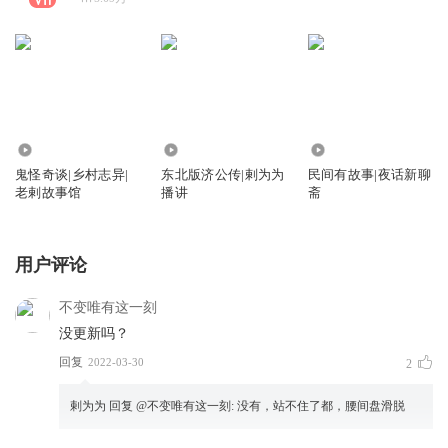
629.47万
7.92万
234.12万
鬼怪奇谈|乡村志异|
东北版济公传|剌为为
民间有故事|夜话新聊
老剌故事馆
播讲
斋
用户评论
不变唯有这一刻
没更新吗？
回复
2022-03-30
2
剌为为
回复 @
不变唯有这一刻
:
没有，站不住了都，腰间盘滑脱