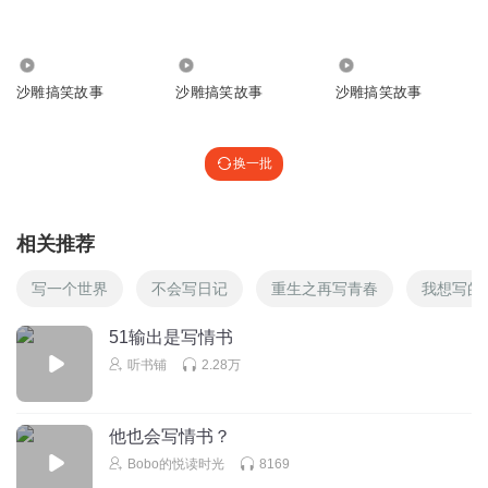
\ / \ / \ / |
| | |
99.40万
53.71万
421.67万
回复
2022-07-23
3
沙雕搞笑故事
沙雕搞笑故事
沙雕搞笑故事
听友402988941
回复 @
香肠派对晚白我回来了
:
敢想敢干
换一批
听友188349896
︵ / \ | \_/ | | - - -| | |
_ |= - =| _ / \| |/ \ / \| | | | / \ / '| | |
相关推荐
| |' \ / | | | | | \ ( (| - - - - |) )
写一个世界
不会写日记
重生之再写青春
我想写的
\ / \ / \ / |
| | |
51输出是写情书
回复
2023-01-23
2
听书铺
2.28万
秋日漫
回复 @
听友188349896
:
反弹
他也会写情书？
灵冰斗罗霍雨浩0
Bobo的悦读时光
8169