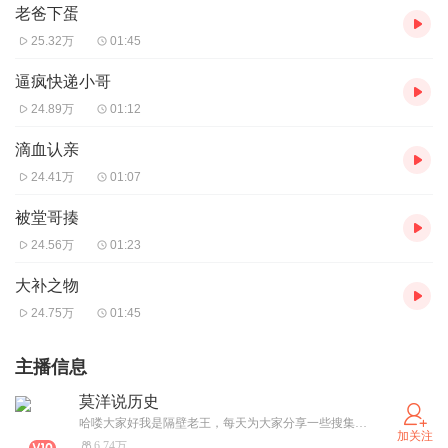
老爸下蛋
25.32万
01:45
逼疯快递小哥
24.89万
01:12
滴血认亲
24.41万
01:07
被堂哥揍
24.56万
01:23
大补之物
24.75万
01:45
主播信息
莫洋说历史
哈喽大家好我是隔壁老王，每天为大家分享一些搜集的小故事，只为博你一笑，喜欢的朋友关注一下，同时也欢迎大家投稿
加关注
6.74万