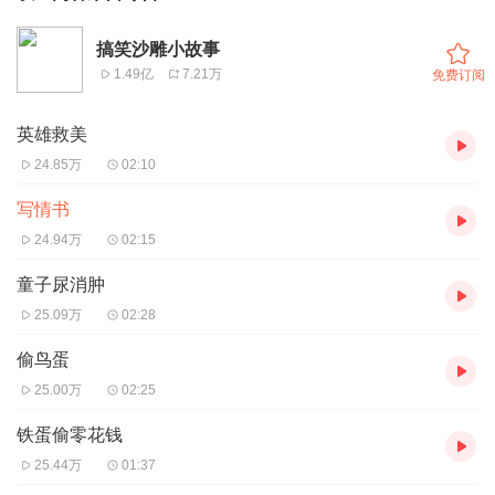
搞笑沙雕小故事
1.49亿
7.21万
免费订阅
英雄救美
24.85万
02:10
写情书
24.94万
02:15
童子尿消肿
25.09万
02:28
偷鸟蛋
25.00万
02:25
铁蛋偷零花钱
25.44万
01:37