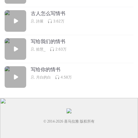
回复
2022-04-06
2
古人怎么写情书
詩展
3.62万
听友339360242
︵ / \ | \_/ | | - - -| | |
_ |= - =| _ / \| |/ \ / \| | | | / \ / '| | |
写给我们的情书
| |' \ / | | | | | \ ( (| - - - - |) )
拾慧_
2.63万
\ / \ / \ / |
| | |
回复
2022-12-13
1
写给你的情书
月白的白
4.58万
无敌死神666糖果灾难
回复 @
听友339360242
:
︹
394456
回复
2022-04-03
1
© 2014-
2026
喜马拉雅 版权所有
听友517913316
︵ / \ | \_/ | | - - -| | |