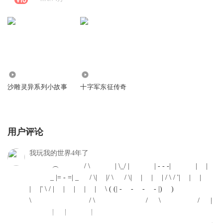
56.80万
3391
沙雕灵异系列小故事
十字军东征传奇
用户评论
我玩我的世界4年了
︵ / \ | \_/ | | - - -| | |
_ |= - =| _ / \| |/ \ / \| | | | / \ / '| | |
| |' \ / | | | | | \ ( (| - - - - |) )
\ / \ / \ / |
| | |