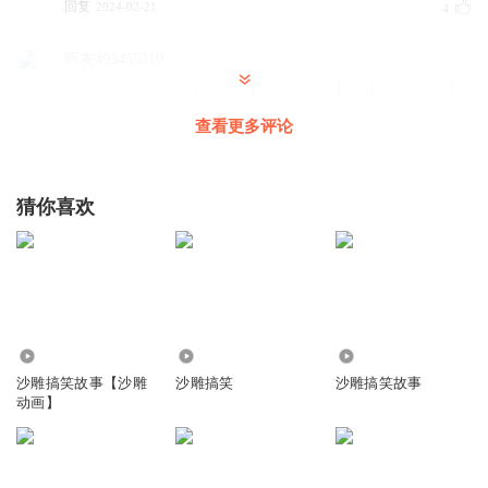
回复
2024-02-21
4
听友493455310
︵ / \ | \_/ | | - - -| | |
_ |= - =| _ / \| |/ \ / \| | | | / \ / '| | |
查看更多评论
| |' \ / | | | | | \ ( (| - - - - |) )
\ / \ / \ / |
| | |
猜你喜欢
回复
2024-08-02
3
听友209655727
！
回复
2023-01-15
3
5.85万
23.16万
230.29万
沙雕搞笑故事【沙雕
沙雕搞笑
沙雕搞笑故事
香肠派对晚白我回来了
动画】
︵ / \ | \_/ | | - - -| | |
_ |= - =| _ / \| |/ \ / \| | | | / \ / '| | |
| |' \ / | | | | | \ ( (| - - - - |) )