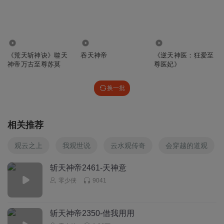
804
13.41万
4.30万
《荒天斩神诀》噬天
吞天神帝
《逆天神医：狂爱至
神帝万古至尊苏莫
尊医妃》
换一批
相关推荐
观云之上
我观世说
云水观传奇
会穿越的道观
斩天神帝2461-天神意
零少侠
9041
斩天神帝2350-借我用用