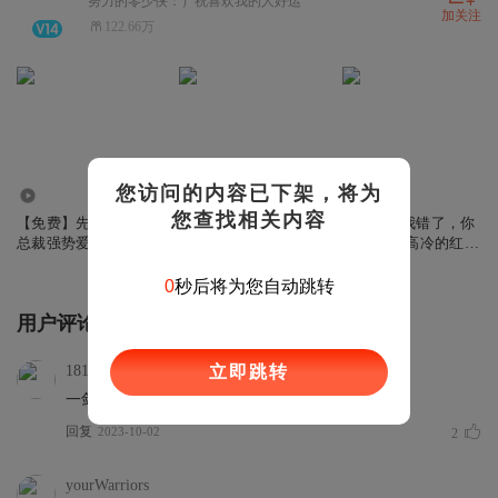
努力的零少侠：）祝喜欢我的人好运
加关注
122.66万
您访问的内容已下架，将为
41.93万
4.38万
610.12万
您查找相关内容
【免费】先孕后婚，
【免费】染爱成婚：
【重生】我错了，你
总裁强势爱|护妻甜
娇妻香袭人|异能者甜
别不要我|高冷的红烧
宠|多人有声剧
宠|多人有声剧
肉X小白胡萝卜|都市
情感多人有声剧
0
秒后将为您自动跳转
用户评论
1811878sjpr
立即跳转
一剑讲那么久，废话真多
回复
2023-10-02
2
yourWarriors