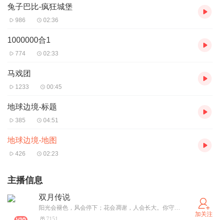
兔子巴比-疯狂城堡
986
02:36
1000000合1
774
02:33
马戏团
1233
00:45
地球边境-标题
385
04:51
地球边境-地图
426
02:23
主播信息
双月传说
阳光会褪色，风会停下；花会凋谢，人会长大。你守护的光耀终有一天会黯淡。
加关注
7151