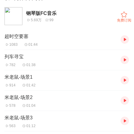
钢琴版FC音乐
5.69万
99
免费订阅
超时空要塞
1083
01:44
列车寻宝
782
01:38
米老鼠-场景1
914
01:42
米老鼠-场景2
578
01:04
米老鼠-场景3
563
01:12