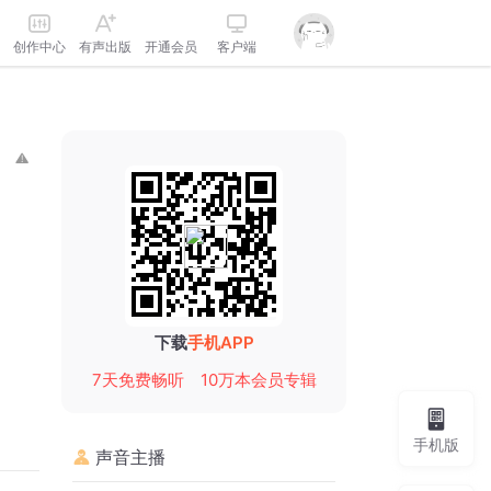
创作中心
有声出版
开通会员
客户端
下载
手机APP
7天免费畅听
10万本会员专辑
手机版
声音主播