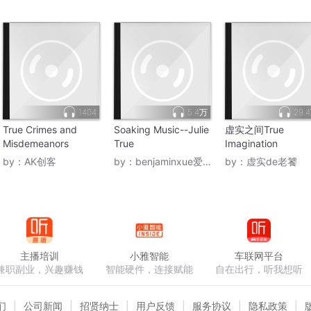
1404
5.4万
29.
True Crimes and
Soaking Music--Julie
虚实之间True
Misdemeanors
True
Imagination
by：
AK创客
by：
benjaminxue爱蕾蕾
by：
虚实de老饕
主播培训
小雅智能
车联网平台
兼职副业，兴趣赚钱
智能硬件，连接赋能
自在出行，听我想听
们
公司新闻
招贤纳士
用户反馈
服务协议
隐私政策