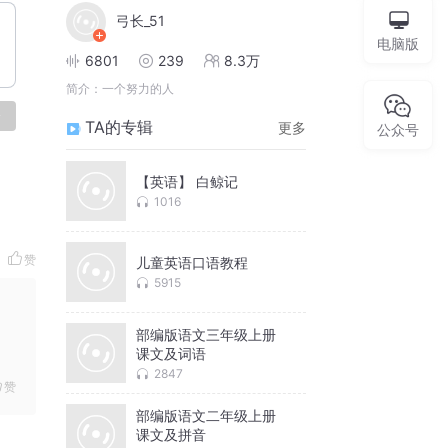
弓长_51
电脑版
6801
239
8.3万
简介：
一个努力的人
论
TA的专辑
更多
公众号
【英语】 白鲸记
1016
赞
儿童英语口语教程
5915
部编版语文三年级上册
课文及词语
2847
赞
部编版语文二年级上册
课文及拼音