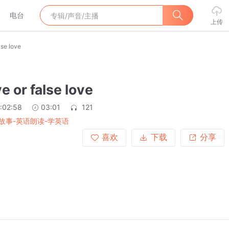
电台
上传
lse love
e or false love
:02:58
03:01
121
故事-英语朗读-学英语
喜欢
下载
分享