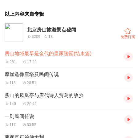
以上内容来自专辑
北京房山旅游景点秘闻
3209
13
免费订阅
房山地域最早是金代的皇家陵园(结束篇)
281
17:29
摩崖造像唐塔及民间传说
118
20:51
燕山的凤凰亭与唐代诗人贾岛的故乡
140
20:42
一则民间传说
117
33:55
两颗真正的佛舍利