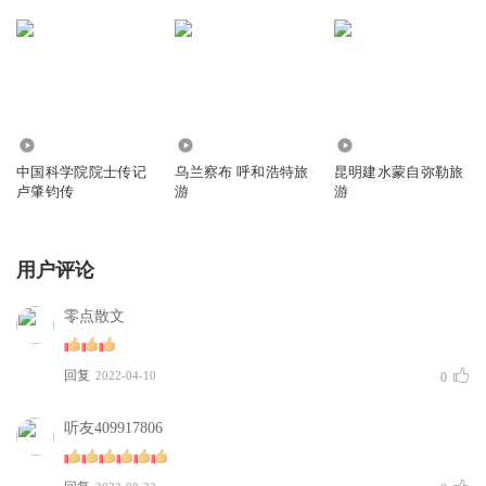
146
990
1401
中国科学院院士传记
乌兰察布 呼和浩特旅
昆明建水蒙自弥勒旅
卢肇钧传
游
游
用户评论
零点散文
回复
2022-04-10
0
听友409917806