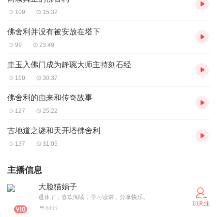
109
15:32
佛舍利并没有被安放在塔下
99
23:49
圭玉入佛门成为静琬大师主持刻石经
100
30:37
佛舍利的由来和传奇故事
127
25:22
古地道之谜和天开塔佛舍利
137
31:05
主播信息
大脸猫娟子
退休了，喜欢阅读，学习读讲，分享快乐。
加关注
6455