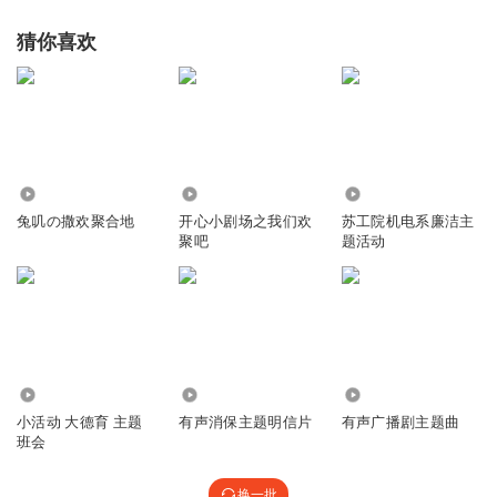
猜你喜欢
2614
4795
641
兔叽の撒欢聚合地
开心小剧场之我们欢
苏工院机电系廉洁主
聚吧
题活动
1.54万
1167
8189
小活动 大德育 主题
有声消保主题明信片
有声广播剧主题曲
班会
换一批