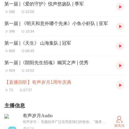
第一届 |《爱的守护》悦声悠扬队 | 季军
286
10:00
第一届 | 《明天和意外哪个先来》小鱼小虾队 | 亚军
396
10:34
第一届 |《天生》 山海集队 | 冠军
800
08:45
第一届 |《阴阳先生招魂》幽冥之声 | 优秀
509
10:02
【直播回听】有声岁月1周年庆典
73
07:57
主播信息
有声岁月Audio
有声岁月： 音频技术广泛应用是我们的使命。 “服务至上，技术创新”是我们的理念。 “价值传递，兴趣使然”是我们的追求。 2021年3月成立至今，已开设课程有《录音技术和后期基础》《音频后期指南》，现有团队成员30余名，优秀讲师和后期从业者20余人，直接培训有声从业者1200+人，间接服务超过1万+人。5月在喜马拉雅第一次直播公开有声作品赛，8月举办了“欢聚有声，相约岁月”大型后期和演播比赛活动，奖项总价值超过万元，参与关注人数数万人，激发了大量兴趣爱好者的学习热情.....
加关注
8726