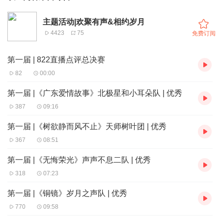
主题活动|欢聚有声&相约岁月
4423
75
免费订阅
第一届 | 822直播点评总决赛
82
00:00
第一届 |《广东爱情故事》北极星和小耳朵队 | 优秀
387
09:16
第一届 |《树欲静而风不止》天师树叶团 | 优秀
367
08:51
第一届 |《无悔荣光》声声不息二队 | 优秀
318
07:23
第一届 |《铜镜》岁月之声队 | 优秀
770
09:58