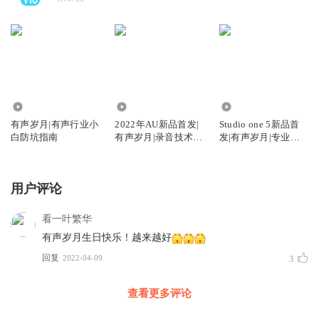
1.07万
7.29万
3155
有声岁月|有声行业小
2022年AU新品首发|
Studio one 5新品首
白防坑指南
有声岁月|录音技术及
发|有声岁月|专业后
后期基础免费学
期免费学
用户评论
看一叶繁华
有声岁月生日快乐！越来越好
回复
2022-04-09
3
查看更多评论