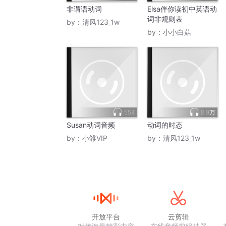
非谓语动词
Elsa伴你读初中英语动
词非规则表
by：
清风123_1w
by：
小小白菇
554
8.9万
Susan动词音频
动词的时态
by：
小雏VIP
by：
清风123_1w
开放平台
云剪辑