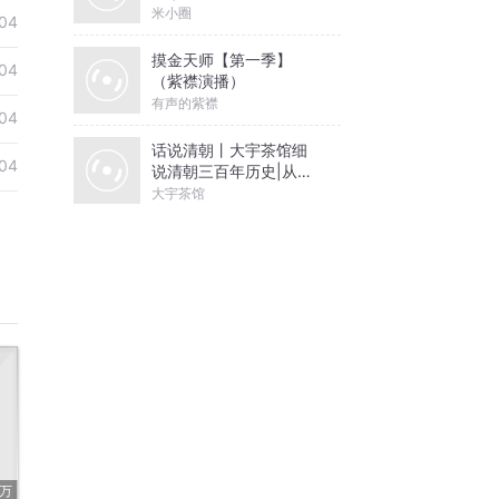
米小圈
04
摸金天师【第一季】
04
（紫襟演播）
有声的紫襟
04
话说清朝丨大宇茶馆细
04
说清朝三百年历史|从努
尔哈赤到末代皇帝溥仪|
大宇茶馆
康熙雍正乾隆
1万