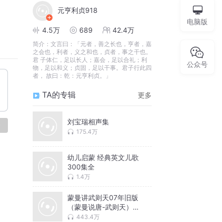
元亨利贞918
电脑版
4.5万
689
42.4万
简介：
文言曰：「元者，善之长也，亨者，嘉
之会也，利者，义之和也，贞者，事之干也。
君 子体仁，足以长人；嘉会，足以合礼；利
公众号
物，足以和义；贞固，足以干事。君子行此四
者， 故曰：乾：元亨利贞。」
TA的专辑
更多
刘宝瑞相声集
论
175.4万
幼儿启蒙 经典英文儿歌
300集全
1.4万
蒙曼讲武则天07年旧版
（蒙曼说唐-武则天）32
集
443.4万