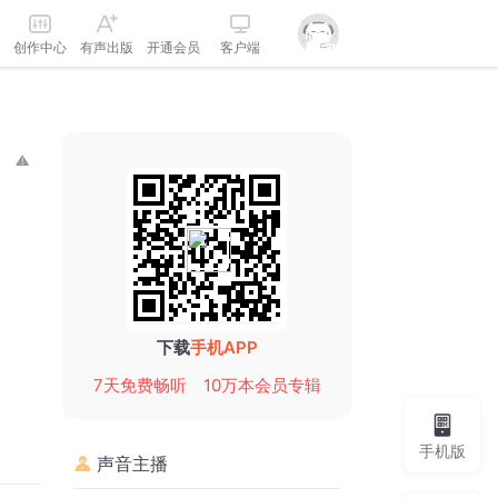
创作中心
有声出版
开通会员
客户端
下载
手机APP
7天免费畅听
10万本会员专辑
手机版
声音主播