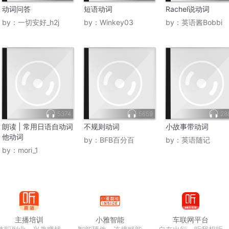
动词问答
短语动词
Rachel说动词
by：
一切安好_h2j
by：
Winkey03
by：
英语酱Bobbi
5374
5659
28
朗读 | 常用日语自动词
不规则动词
小故事带动词
他动词
by：
BFB百分百
by：
英语随记
by：
mori_1
主播培训
小雅智能
车联网平台