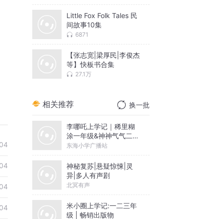
Little Fox Folk Tales 民
间故事10集
6871
【张志宽|梁厚民|李俊杰
等】快板书合集
27.1万
相关推荐
换一批
李哪吒上学记｜稀里糊
涂一年级&神神气气二年
04
级
东海小学广播站
04
神秘复苏|悬疑惊悚|灵
异|多人有声剧
北冥有声
04
米小圈上学记:一二三年
04
级 | 畅销出版物