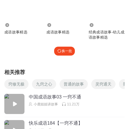
18.02万
4.22万
6.66万
成语故事精选
成语故事精选
经典成语故事-幼儿成
语故事精选
换一批
相关推荐
窍修无极
九窍之心
普通的故事
灵窍通天
我
中国成语故事03 一窍不通
小鹿姐姐讲故事
11.21万
快乐成语184【一窍不通】