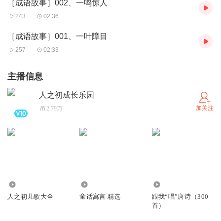
［成语故事］002、一鸣惊人
243
02:36
［成语故事］001、一叶障目
257
02:33
主播信息
人之初成长乐园
加关注
2.79万
1361.58万
841
4142
人之初儿歌大全
童话寓言 精选
跟我“唱”唐诗（300
首）