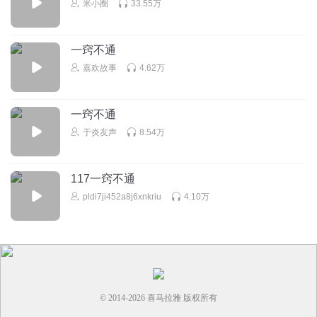
米小圈
33.55万
一窍不通
嘉欢故事
4.62万
一窍不通
于炎友声
8.54万
117一窍不通
pldi7ji452a8j6xnkriu
4.10万
© 2014-
2026
喜马拉雅 版权所有