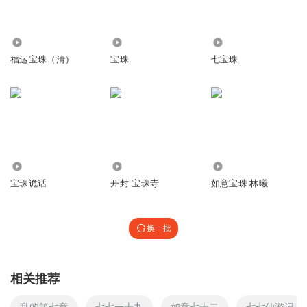
460.78万
50.92万
2266
福运宝珠（清）
宝珠
七宝珠
5.19万
203
19.75万
宝珠诡话
开封-宝珠寺
如意宝珠 林曦
换一批
相关推荐
乱的第七章
七七一十九
如意七十二
七七仙游记