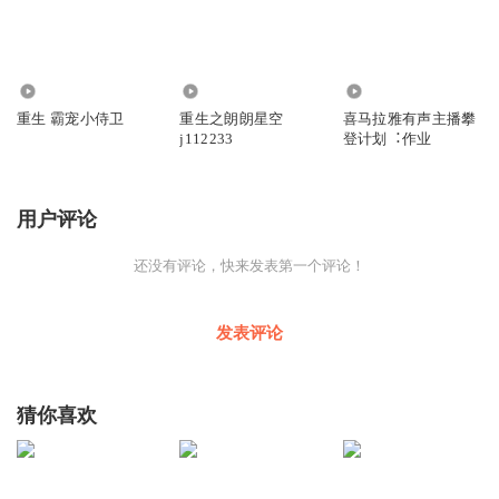
1.23万
117.93万
656
重生 霸宠小侍卫
重生之朗朗星空
喜马拉雅有声主播攀
j112233
登计划︓作业
用户评论
还没有评论，快来发表第一个评论！
发表评论
猜你喜欢