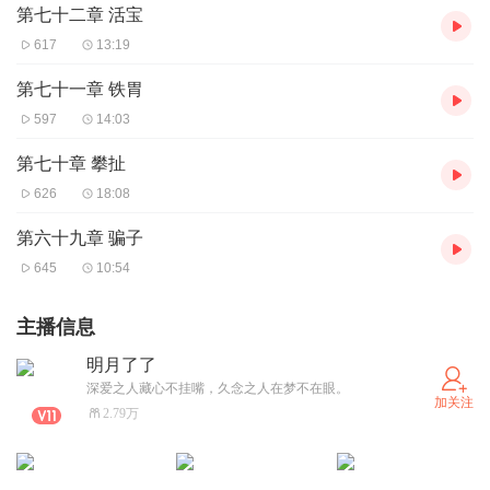
第七十二章 活宝
617
13:19
第七十一章 铁胃
597
14:03
第七十章 攀扯
626
18:08
第六十九章 骗子
645
10:54
主播信息
明月了了
深爱之人藏心不挂嘴，久念之人在梦不在眼。
加关注
2.79万