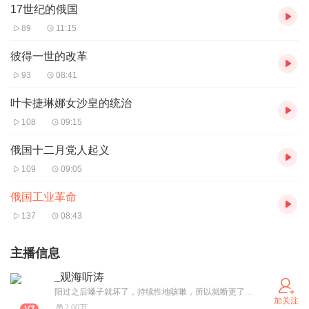
17世纪的俄国
89
11:15
彼得一世的改革
93
08:41
叶卡捷琳娜女沙皇的统治
108
09:15
俄国十二月党人起义
109
09:05
俄国工业革命
137
08:43
主播信息
_观海听涛
阳过之后嗓子就坏了，持续性地咳嗽，所以就断更了。如果今年恢复好了，我尽量更新！
加关注
2.00万