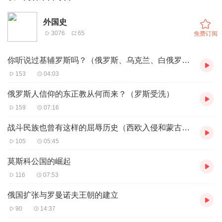
外国史
3076
65
免费订阅
你听说过基辅罗斯吗？（俄罗斯、乌克兰、白俄罗斯早期历史）
153
04:03
俄罗斯人信仰的东正教从何而来？（罗斯受洗）
159
07:16
战斗民族也曾有这样的屈辱历史（西欧入侵和蒙古统治）
105
05:45
莫斯科公国的崛起
116
07:53
俄国扩张与罗曼诺夫王朝的建立
90
14:37