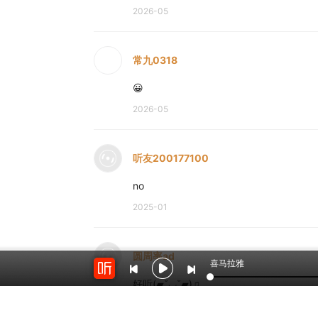
2026-05
常九0318
😀
2026-05
听友200177100
no
2025-01
圆周率ad
喜马拉雅
好听(▰˘◡˘▰)♫
2025-01