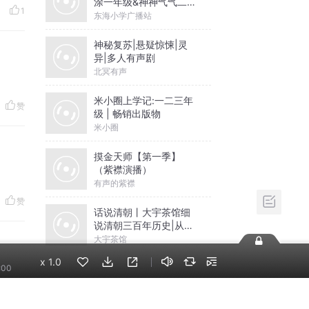
涂一年级&神神气气二年
1
级
东海小学广播站
神秘复苏|悬疑惊悚|灵
异|多人有声剧
北冥有声
米小圈上学记:一二三年
赞
级 | 畅销出版物
米小圈
摸金天师【第一季】
（紫襟演播）
有声的紫襟
赞
话说清朝丨大宇茶馆细
说清朝三百年历史|从努
尔哈赤到末代皇帝溥仪|
大宇茶馆
康熙雍正乾隆
x
1.0
:00
赞