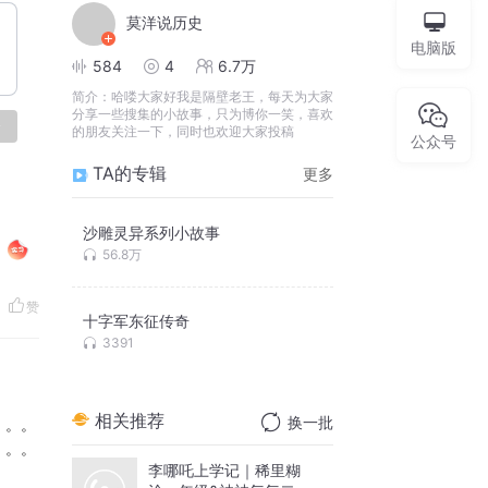
莫洋说历史
电脑版
584
4
6.7万
简介：
哈喽大家好我是隔壁老王，每天为大家
分享一些搜集的小故事，只为博你一笑，喜欢
论
的朋友关注一下，同时也欢迎大家投稿
公众号
TA的专辑
更多
沙雕灵异系列小故事
56.8万
赞
十字军东征传奇
3391
相关推荐
换一批
。。。
。。。
李哪吒上学记｜稀里糊