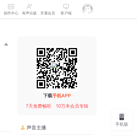
创作中心
有声出版
开通会员
客户端
下载
手机APP
7天免费畅听
10万本会员专辑
手机版
声音主播