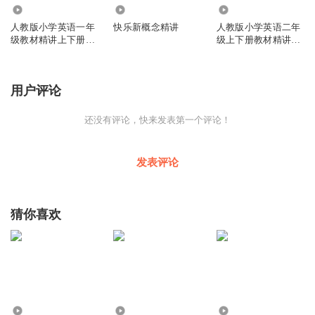
239.97万
2187
91.95万
人教版小学英语一年
快乐新概念精讲
人教版小学英语二年
级教材精讲上下册
级上下册教材精讲
（2,3级已更）
（三年级已更新）
用户评论
还没有评论，快来发表第一个评论！
发表评论
猜你喜欢
1.74万
3857
755