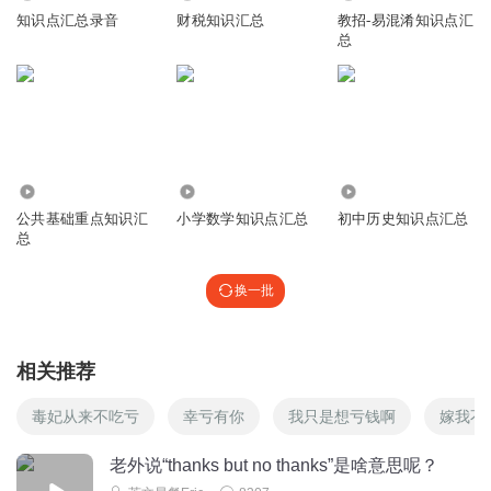
知识点汇总录音
财税知识汇总
教招-易混淆知识点汇
总
22.70万
13.03万
4.91万
公共基础重点知识汇
小学数学知识点汇总
初中历史知识点汇总
总
换一批
相关推荐
毒妃从来不吃亏
幸亏有你
我只是想亏钱啊
嫁我不
老外说“thanks but no thanks”是啥意思呢？