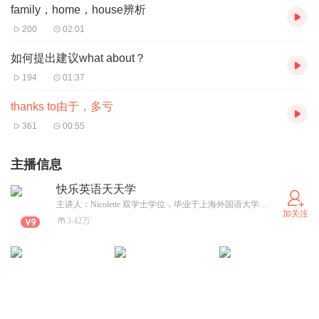
family，home，house辨析
200
02:01
如何提出建议what about？
194
01:37
thanks to由于，多亏
361
00:55
主播信息
快乐英语天天学
主讲人：Nicolette 双学士学位，毕业于上海外国语大学英语专业，同时被上海外国语大学硕士研究生院录取。钢琴十级，中国音乐学院钢琴认证高级教师。拥有国际对外汉语教师资格证书。曾游历于英、法、德、意、奥等国家。有八年教育行业工作经验。 因为热爱，所以坚持！
加关注
3.42万