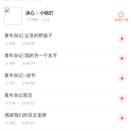
冰心：小桔灯
2666
12
免费订阅
童年杂记-父亲的野孩子
290
03:39
童年杂记-我的另一个名字
499
04:29
童年杂记--读书
317
04:44
童年杂记前言
518
02:12
感谢我们的语文老师
235
04:21