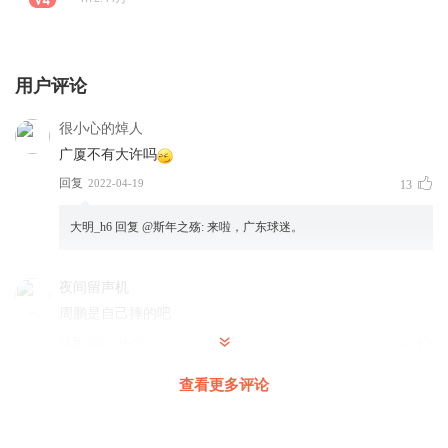
用户评论
很小心的焯人
广厦不有大许吗
回复
2022-04-19
13
大明_h6
回复 @
斯年之殇
:
来啦，广东球迷。
夜间留声机
周鹏是自己摔的吧
回复
2022-04-19
12
查看更多评论
_哇呜_
回复 @
夜间留声机
:
对啊！自己摔倒还能怪辽宁！这不是带
节奏吗