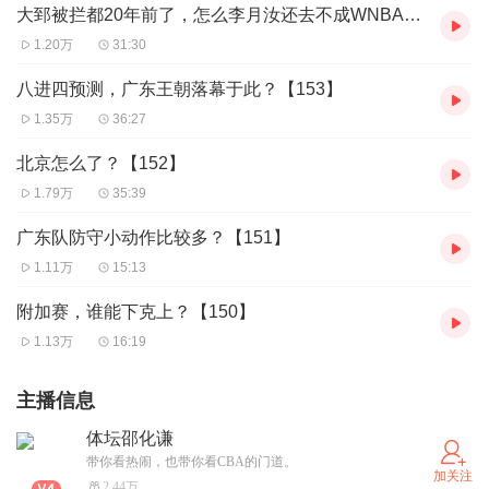
大郅被拦都20年前了，怎么李月汝还去不成WNBA【154】
1.20万
31:30
八进四预测，广东王朝落幕于此？【153】
1.35万
36:27
北京怎么了？【152】
1.79万
35:39
广东队防守小动作比较多？【151】
1.11万
15:13
附加赛，谁能下克上？【150】
1.13万
16:19
主播信息
体坛邵化谦
带你看热闹，也带你看CBA的门道。
加关注
2.44万