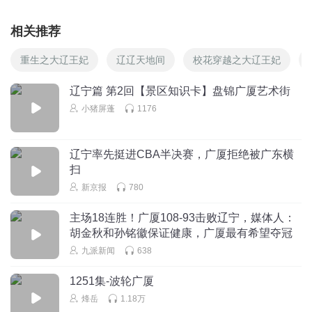
带这种节奏，是有多担心拿不了冠军啊，丢脸
相关推荐
bbb0408
重生之大辽王妃
辽辽天地间
校花穿越之大辽王妃
没得打 邵老师
回复
2022-04-19
7
辽宁篇 第2回【景区知识卡】盘锦广厦艺术街
小猪屏蓬
1176
罗素的向日葵
大秋受伤时，我就想着总决赛受影响。小赵再受伤时，我就
觉得本届CBA已经结束了。期待已久的总决赛弄成这样，联
辽宁率先挺进CBA半决赛，广厦拒绝被广东横
赛的赛风要好好整顿了，篮球圈丢人呀，砸别人饭碗，砸的
扫
其实也是整个中国篮球人的饭碗。
新京报
780
回复
2022-04-19
5
主场18连胜！广厦108-93击败辽宁，媒体人：
胡金秋和孙铭徽保证健康，广厦最有希望夺冠
Jasonzjy
回复 @
罗素的向日葵
:
大姚，呵呵呵呵呵呵呵
九派新闻
638
撸铁狂
1251集-波轮广厦
要是许钟豪如果在NBA这么打球能被打死
烽岳
1.18万