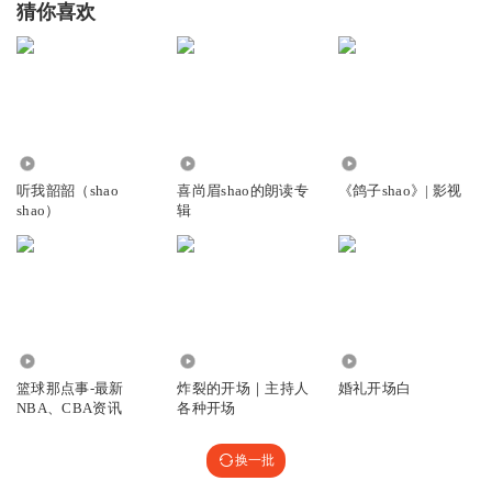
猜你喜欢
chanceme
希望辽宁队不要再出现伤病了！PS：赵岩昊真没您说的那么
厉害，要不怎么从来没入选过国家队呢
回复
2022-04-19
9
斯年之殇
回复 @
chanceme
:
人家怎么没入选过，不懂就别瞎说
4600
3625
2229
听我韶韶（shao
喜尚眉shao的朗读专
《鸽子shao》| 影视
shao）
辑
0_0_uv
还在想明天就决赛了，今天会不会有更新，果然一打开就更
新了
回复
2022-04-19
8
4.40万
1085
1.34万
青青草原读书郎
篮球那点事-最新
炸裂的开场｜主持人
婚礼开场白
那对啊，许钟豪肯定得费两个辽宁队员啊
NBA、CBA资讯
各种开场
回复
2022-04-19
7
换一批
斯年之殇
回复 @
青青草原读书郎
:
广厦伤了两个主力，辽宁球迷还