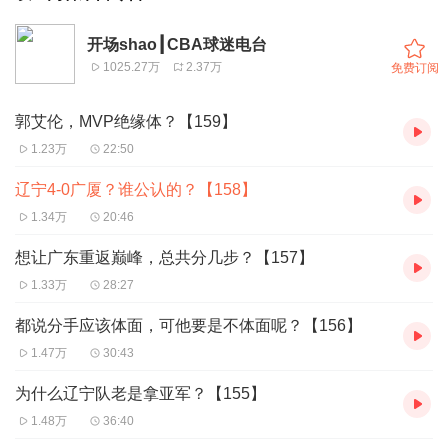
开场shao┃CBA球迷电台
1025.27万
2.37万
免费订阅
郭艾伦，MVP绝缘体？【159】
1.23万
22:50
辽宁4-0广厦？谁公认的？【158】
1.34万
20:46
想让广东重返巅峰，总共分几步？【157】
1.33万
28:27
都说分手应该体面，可他要是不体面呢？【156】
1.47万
30:43
为什么辽宁队老是拿亚军？【155】
1.48万
36:40