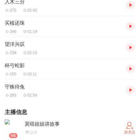
入木三分
275
01:42
买椟还珠
266
01:19
望洋兴叹
238
01:15
杯弓蛇影
255
02:11
守株待兔
293
01:54
主播信息
莫嘻姐姐讲故事
加关注
5219