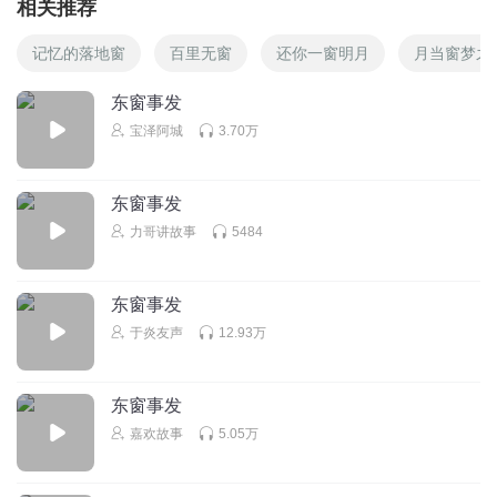
相关推荐
记忆的落地窗
百里无窗
还你一窗明月
月当窗梦之
东窗事发
宝泽阿城
3.70万
东窗事发
力哥讲故事
5484
东窗事发
于炎友声
12.93万
东窗事发
嘉欢故事
5.05万