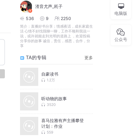
渣音尤声_耗子
电脑版
536
9
2250
简介：
直播好书分享；情感夜话，成长家庭生
活 心情不好找我聊一聊，工作不顺和我说一
说，或许就能走到光明的道路上 ，欢迎投稿
公众号
分享你的故事 诚信，责任，感恩，合作，分
享
TA的专辑
更多
论
自豪读书
1.2万
听动物的故事
3520
喜马拉雅有声主播攀登
计划：作业
559