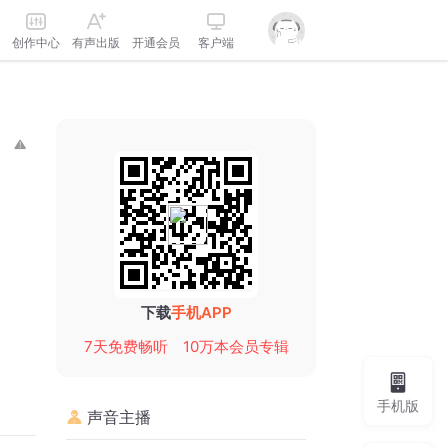
创作中心
有声出版
开通会员
客户端
下载
手机APP
7天免费畅听
10万本会员专辑
手机版
声音主播