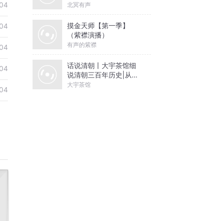
04
北冥有声
摸金天师【第一季】
04
（紫襟演播）
有声的紫襟
04
话说清朝丨大宇茶馆细
04
说清朝三百年历史|从努
尔哈赤到末代皇帝溥仪|
大宇茶馆
04
康熙雍正乾隆