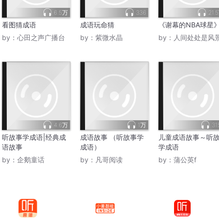
6.5万
336
21.
看图猜成语
成语玩命猜
《谢幕的NBA球星
by：
心田之声广播台
by：
紫微水晶
by：
人间处处是风
4.6万
1万
31
听故事学成语|经典成
成语故事 （听故事学
儿童成语故事～听
语故事
成语）
学成语
by：
企鹅童话
by：
凡哥阅读
by：
蒲公英f