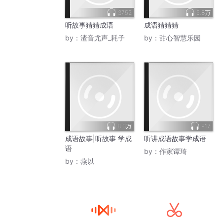
3752
5.8万
听故事猜猜成语
成语猜猜猜
by：
渣音尤声_耗子
by：
甜心智慧乐园
8.3万
917
成语故事|听故事 学成
听讲成语故事学成语
语
by：
作家谭琦
by：
燕以