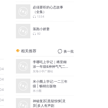
必须要听的心态故事
（全集）
1334
落跑小娇妻
92
相关推荐
换一批
李哪吒上学记｜稀里糊
涂一年级&神神气气二年
04
级
东海小学广播站
04
米小圈上学记:一二三年
级 | 畅销出版物
04
米小圈
04
神秘复苏|悬疑惊悚|灵
异|多人有声剧