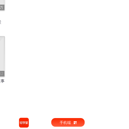
5万
》
景
52
故事
手机端