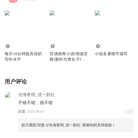
9.26万
57.37万
4708
每天10分钟提高你的
官场情商小说‖情途官
小说名著细节描写
写作水平
路‖新时代奇女子‖奇
女升官
用户评论
沧海夜明_优一剧社
不错不错，很不错
回复
2022-08-03
1
皓月晨阳
回复 @
沧海夜明_优一剧社
:
谢谢你的支持鼓励！