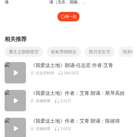
诵
诵（无衣、国殇、大
风歌等
换一批
相关推荐
重生之朗朗星空
彬彬男朗朗女
朗月笑长空
我有特
《我爱这土地》朗诵-任志宏 作者-艾青
任志宏时间
184.54万
《我爱这土地》作者：艾青 朗诵：斯琴高娃
浩瀚留聲
3.21万
《我爱这土地》作者：艾青 朗诵：陈彼得
浩瀚留聲
2.03万