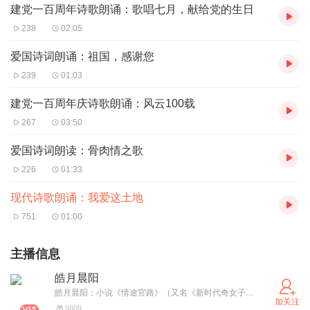
建党一百周年诗歌朗诵：歌唱七月，献给党的生日
238
02:05
爱国诗词朗诵：祖国，感谢您
239
01:03
建党一百周年庆诗歌朗诵：风云100载
267
03:50
爱国诗词朗读：骨肉情之歌
226
01:33
现代诗歌朗诵：我爱这土地
751
01:00
主播信息
皓月晨阳
皓月晨阳：小说《情途官路》（又名《新时代奇女子》）的作者，曾获全县青年教师朗诵比赛第一名。喜马拉雅攀登计划33期畅学3班学员，喜马拉雅有声演播师。原名：吴永坚。
加关注
9809