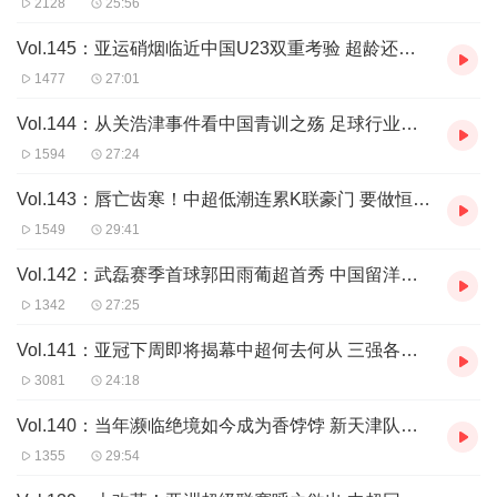
2128
25:56
Vol.145：亚运硝烟临近中国U23双重考验 超龄还有悬念吗
1477
27:01
Vol.144：从关浩津事件看中国青训之殇 足球行业风险几何
1594
27:24
Vol.143：唇亡齿寒！中超低潮连累K联豪门 要做恒大第二？
1549
29:41
Vol.142：武磊赛季首球郭田雨葡超首秀 中国留洋即将井喷
1342
27:25
Vol.141：亚冠下周即将揭幕中超何去何从 三强各有小九九
3081
24:18
Vol.140：当年濒临绝境如今成为香饽饽 新天津队浴火重生
1355
29:54