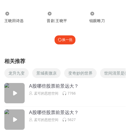
河北
回复
2022-06-25
0
2708
13.45万
2.07万
王晓田诗选
晋剧 王晓平
锐眼雕刀
缑建臻哈哈
我河北华夏幸福先占一个，剩下两个你们争
回复
换一批
2022-04-26
0
相关推荐
龙升九变
景城夜微凉
变奇妙的世界
世间清景是微
A股哪些股票前景远大？
孟可的思想空间
7766
A股哪些股票前景远大？
孟可的思想空间
5627