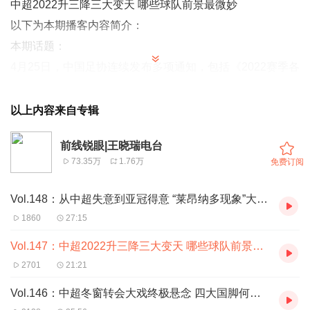
中超2022升三降三大变天 哪些球队前景最微妙
以下为本期播客内容简介：
本期话题：
4月25日，中国足协连续发布多项通知，包括《2022赛季各
级职业联赛参赛俱乐部名单》、《2022赛季职业联赛相关
政策》以及《2022赛季职业联赛U-23球员相关政策》。此
以上内容来自专辑
举标志着距离新赛季中超、中甲开打已是越来越近。而相比
前线锐眼|王晓瑞电台
往年不同的是，新赛季中超将要采取“升3降3”政策，这能否
73.35万
1.76万
免费订阅
让死水一潭的职业联赛重新焕发活力？
Vol.148：从中超失意到亚冠得意 “莱昂纳多现象”大反思
1860
27:15
Vol.147：中超2022升三降三大变天 哪些球队前景最微妙
2701
21:21
Vol.146：中超冬窗转会大戏终极悬念 四大国脚何去何从？