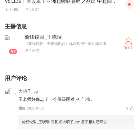
Vol.139：大改革！亚洲超级联赛呼之欲出 中超回暖新契机
1496
28:37
主播信息
前线锐眼_王晓瑞
《前线锐眼—王晓瑞电台》体坛周报中国足球记者
加关注
2.00万
用户评论
大萌子_up
王老师好像忘了一个保级困难户:广州fc
回复
2022-04-26
3
前线锐眼_王晓瑞
回复 @
大萌子_up
:
底子相对还可以