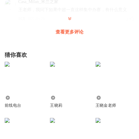
Casa_Milan_米兰之家
王老师，我问下如果中超一直这样集中办赛，有什么意义
回复
2022-04-26
2
查看更多评论
橘猫lele
回复 @
Casa_Milan_米兰之家
:
意义就是中超球迷需要中超
听友240940298
猜你喜欢
王老师，给你温姓小将笑死了
回复
2022-04-26
1
板鸭卫城虎
恒大 华夏 斯威
22.66万
8929
2927
回复
2022-04-25
0
前线电台
王晓莉
王晓金老师
听友304752941
回复 @
板鸭卫城虎
:
v
1558772lkmx