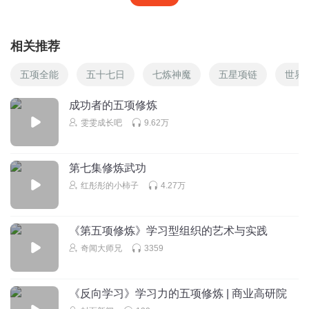
相关推荐
五项全能
五十七日
七炼神魔
五星项链
世界
成功者的五项修炼
雯雯成长吧
9.62万
第七集修炼武功
红彤彤的小柿子
4.27万
《第五项修炼》学习型组织的艺术与实践
奇闻大师兄
3359
《反向学习》学习力的五项修炼 | 商业高研院