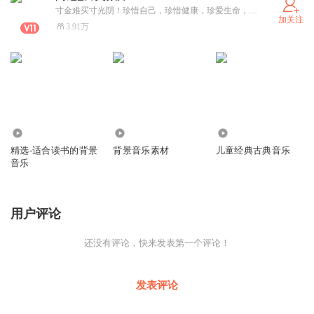
寸金难买寸光阴！珍惜自己，珍惜健康，珍爱生命，畅乐生活！-正能量文化传播者Thank520love
加关注
3.91万
734.23万
8691
2417
精选-适合读书的背景
背景音乐素材
儿童经典古典音乐
音乐
用户评论
还没有评论，快来发表第一个评论！
发表评论