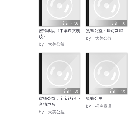
17.7万
1.5万
蜜蜂学院《中学课文朗
蜜蜂公益：唐诗新唱
读》
by：
大美公益
by：
大美公益
9.3万
17.7万
蜜蜂公益：宝宝认识声
蜜蜂公主
音猜声音
by：
桐声童语
by：
大美公益