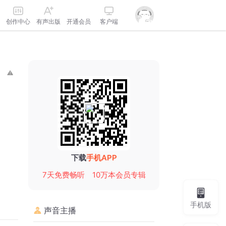
创作中心
有声出版
开通会员
客户端
下载
手机APP
7天免费畅听
10万本会员专辑
手机版
声音主播