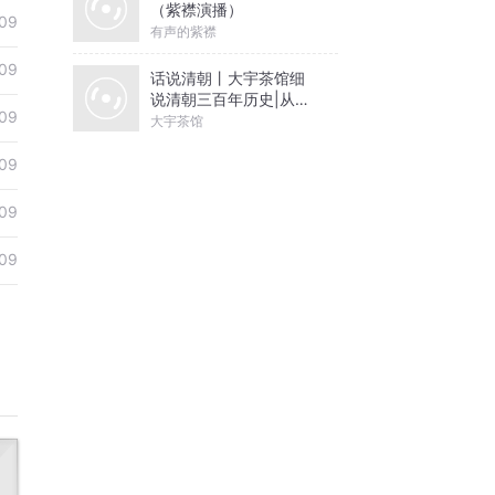
（紫襟演播）
09
有声的紫襟
09
话说清朝丨大宇茶馆细
说清朝三百年历史|从努
09
尔哈赤到末代皇帝溥仪|
大宇茶馆
康熙雍正乾隆
09
09
09