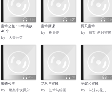
1844
1.8万
10.
蜜蜂公益：中华典故
蜜蜂微课
两只蜜蜂
40个
by：
栀昼晓
by：
播客_两只蜜蜂
by：
大美公益
4521
76
29
蜜蜂公主
花丛与蜜蜂
蚂蚁和蜜蜂
by：
娜奥米坎贝尔
by：
艺术与绘画
by：
沫沫花花儿