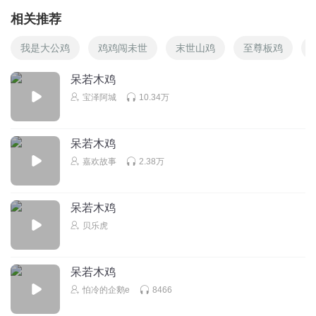
相关推荐
我是大公鸡
鸡鸡闯未世
末世山鸡
至尊板鸡
呆若木鸡
宝泽阿城
10.34万
呆若木鸡
嘉欢故事
2.38万
呆若木鸡
贝乐虎
呆若木鸡
怕冷的企鹅e
8466