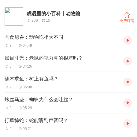
成语里的小百科丨动物篇
266
15
免费订阅
蚕食鲸吞：动物吃相大不同
3
04:49
鼠目寸光：老鼠的视力真的很差吗？
3
04:26
缘木求鱼：树上有鱼吗？
2
05:08
蛛丝马迹：蜘蛛为什么会吐丝？
2
05:29
打草惊蛇：蛇能听到声音吗？
2
05:21