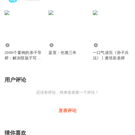
51
325
776
2000个案例的亲子导
蓝茧：伦敦三年
一口气读完《孙子兵
师：解决陪孩子写作
法》丨黄培辰老师
业的世纪难题
用户评论
还没有评论，快来发表第一个评论！
发表评论
猜你喜欢