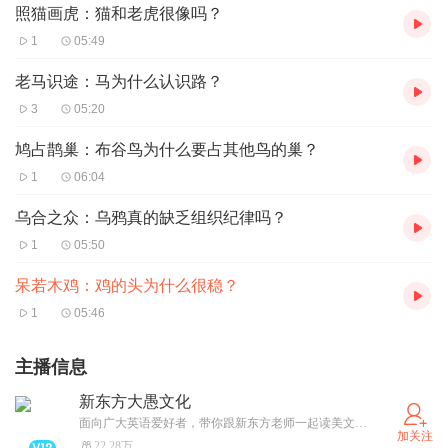
照猫画虎：猫和老虎很像吗？
1
05:49
老马识途：马为什么认识路？
3
05:20
鸠占鹊巢：布谷鸟为什么要占其他鸟的巢？
1
06:04
乌合之众：乌鸦真的缺乏组织纪律吗？
1
05:50
呆若木鸡：鸡的头为什么很稳？
1
05:46
主播信息
新东方大愚文化
面向广大英语爱好者，带你跟新东方老师一起读美文、学英语、看世界，从此爱上英语！
加关注
22.28万