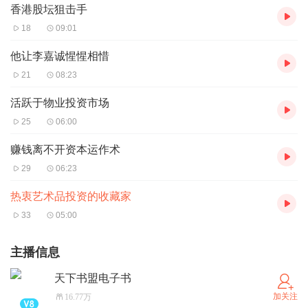
香港股坛狙击手
18
09:01
他让李嘉诚惺惺相惜
21
08:23
活跃于物业投资市场
25
06:00
赚钱离不开资本运作术
29
06:23
热衷艺术品投资的收藏家
33
05:00
主播信息
天下书盟电子书
加关注
16.77万