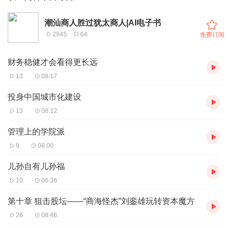
潮汕商人胜过犹太商人|AI电子书
2845
64
免费订阅
财务稳健才会看得更长远
13
08:17
投身中国城市化建设
13
08:12
管理上的学院派
9
08:00
儿孙自有儿孙福
10
06:36
第十章 狙击股坛——“商海怪杰”刘銮雄玩转资本魔方
26
08:46