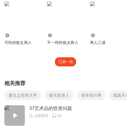
1004.97万
2080
20.76万
可怕的犹太商人
不一样的犹太商人
商人三谋
换一批
相关推荐
重生之投资大亨
诸天投资人
资本投行界
我真不是
37艺术品的投资问题
云听悦耳
61