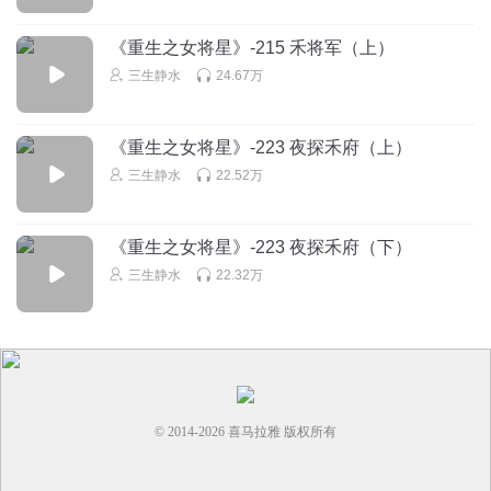
_隔世烟火
程鲤素的CV和毒后的季羽书是同一个人吗？
《重生之女将星》-215 禾将军（上）
三生静水
24.67万
回复
2022-08-30
12
反弹1
回复 @
_隔世烟火
:
性格也差不多二
《重生之女将星》-223 夜探禾府（上）
三生静水
22.52万
河清海晏的禾晏
在军营的阿禾是耀眼的
《重生之女将星》-223 夜探禾府（下）
回复
2022-11-30
11
三生静水
22.32万
© 2014-
2026
喜马拉雅 版权所有