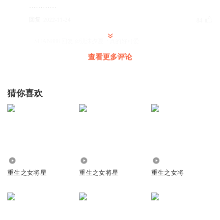
…………
回复
2022-11-24
84
SHAN888
回复 @
浅沫夕夏_
:
真的好可爱
查看更多评论
純情太子妖艷妃
是啊
能贏阿禾的，只有嘟嘟哦～其他人都是小弟
猜你喜欢
回复
2022-04-30
46
咖啡咖啡呢
“我最好”这句好自信好可爱！
回复
2023-05-11
2.61万
7437
85.43万
35
重生之女将星
重生之女将星
重生之女将
O高贵的腋毛
那啥，最后男主知道女主就是重生的xq将军了吗？（大结局
谁知道啊…）