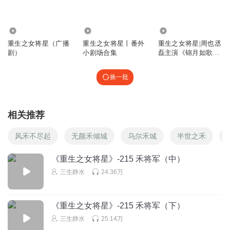
回复
2022-05-09
22
经年一曲故人戏123
回复 @
O高贵的腋毛
:
知道了，不是女主主动说
0
6016
2958.36万
的，是都督自己发现的，那时候他俩已经在一起了，都督很心疼
重生之女将星（广播
重生之女将星丨番外
重生之女将星|周也丞
她，后面很甜
剧）
小剧场合集
磊主演《锦月如歌》
原著千山茶客
换一批
1562017nwva
这个外甥能处，哈哈
回复
2022-05-15
19
相关推荐
_橘诺_
风禾不尽起
无颜禾倾城
乌尔禾城
半世之禾
自信的禾晏太耀眼了，有实力说话都是硬气的
《重生之女将星》-215 禾将军（中）
回复
2022-05-02
17
三生静水
24.36万
liuhai777
赢了不来块饼子吗，练武很废饭的
《重生之女将星》-215 禾将军（下）
回复
2022-10-12
15
三生静水
25.14万