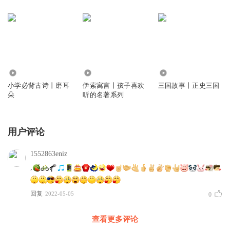
171.06万
2.19万
1.04万
小学必背古诗丨磨耳
伊索寓言丨孩子喜欢
三国故事丨正史三国
朵
听的名著系列
用户评论
1552863eniz
,
回复
2022-05-05
0
查看更多评论