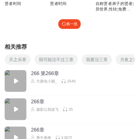
贤者时间
贤者时间
自称贤者弟子的贤者|
异世界,性转|免费有
声书
换一批
相关推荐
天之乐章
我可能活不过三章
我要活三章
月夜之章
266 第266章
大肠包小肠_
2646
266章
摄影让我放飞
35
266章
重生薇薇
3.90万