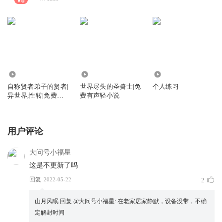
9.80万
3.92万
1322
自称贤者弟子的贤者|
世界尽头的圣骑士|免
个人练习
异世界,性转|免费有
费有声轻小说
声书
用户评论
大问号小福星
这是不更新了吗
回复
2022-05-22
2
山月风眠
回复 @
大问号小福星
:
在老家居家静默，设备没带，不确
定解封时间