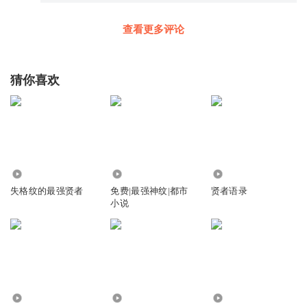
查看更多评论
猜你喜欢
253
1.57万
7663
失格纹的最强贤者
免费|最强神纹|都市
贤者语录
小说
2101.20万
2355.27万
9.80万