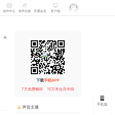
创作中心
有声出版
开通会员
客户端
下载
手机APP
7天免费畅听
10万本会员专辑
手机版
声音主播