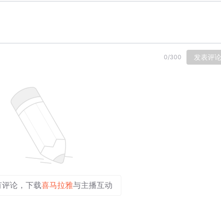
发表评
0
/
300
有评论，下载
喜马拉雅
与主播互动