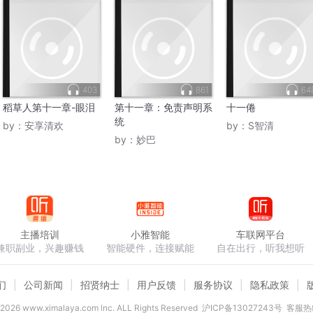
403
861
64
稻草人第十一章-眼泪
第十一章：免责声明系
十一倦
统
by：
安享清欢
by：
S智清
by：
妙巴
主播培训
小雅智能
车联网平台
兼职副业，兴趣赚钱
智能硬件，连接赋能
自在出行，听我想听
们
公司新闻
招贤纳士
用户反馈
服务协议
隐私政策
2026
www.ximalaya.com lnc. ALL Rights Reserved
沪ICP备13027243号
客服热线