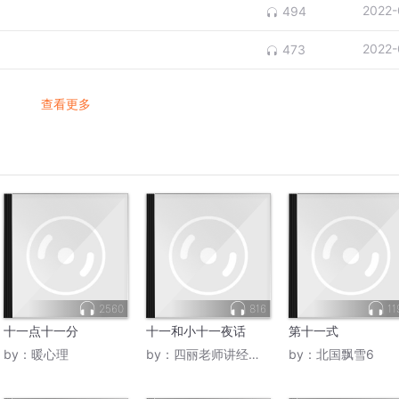
2022-
494
2022-
473
查看更多
2560
816
11
十一点十一分
十一和小十一夜话
第十一式
by：
暖心理
by：
四丽老师讲经济法
by：
北国飘雪6