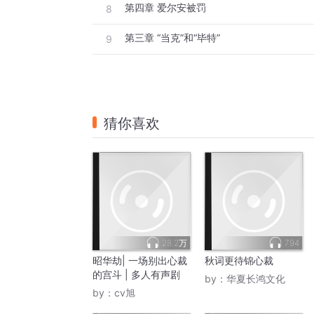
第四章 爱尔安被罚
8
第三章 “当克”和“毕特”
9
猜你喜欢
28.2万
794
昭华劫| 一场别出心裁
秋词更待锦心裁
的宫斗 | 多人有声剧
by：
华夏长鸿文化
by：
cv旭