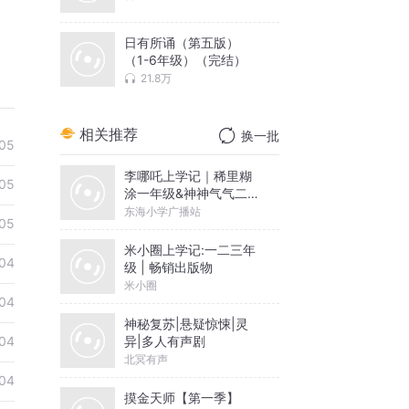
日有所诵（第五版）
（1-6年级）（完结）
21.8万
相关推荐
换一批
05
李哪吒上学记｜稀里糊
05
涂一年级&神神气气二年
级
东海小学广播站
05
米小圈上学记:一二三年
04
级 | 畅销出版物
米小圈
04
神秘复苏|悬疑惊悚|灵
异|多人有声剧
04
北冥有声
04
摸金天师【第一季】