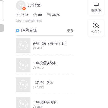
元梓妈妈
电脑版
2728
69
3870
简介：
爱朗读的宝妈
论
TA的专辑
更多
公众号
声律启蒙（清•车万育）
4143
一年级必读绘本
5170
《老子》选读
1293
一年级国学阅读
3648