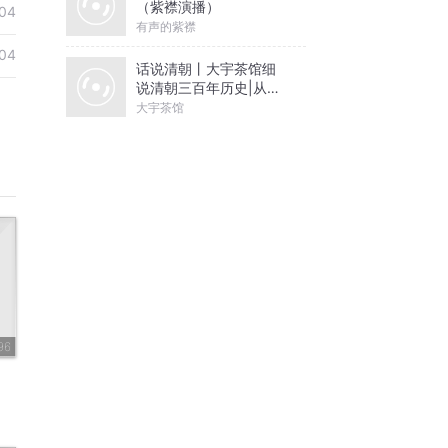
（紫襟演播）
04
有声的紫襟
04
话说清朝丨大宇茶馆细
说清朝三百年历史|从努
尔哈赤到末代皇帝溥仪|
大宇茶馆
康熙雍正乾隆
96