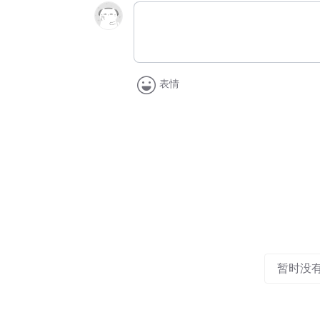
表情
暂时没