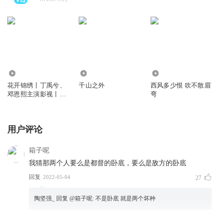
1819.26万
1.46万
1.05万
花开锦绣丨丁禹兮、
千山之外
西风多少恨 吹不散眉
邓恩熙主演影视丨吱
弯
吱原著丨静水、顾辰
领衔丨古言多人有声
剧vip免费
用户评论
箱子呢
我猜那两个人要么是都督的卧底，要么是敌方的卧底
回复
2022-05-04
27
陶坚强_
回复 @
箱子呢
:
不是卧底 就是两个坏种