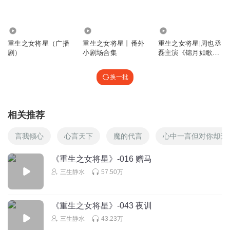
雯雯shen
回复 @
暗香浮动666
:
要不 上辈子 怎么蠢死的呢…… 作者
说： 不是上战场 懒得用心计…. 剧情到这里.. 就是无脑爽……就别
用智商听了… 如果 不是喜欢这旁白 早弃了
0
6029
2958.64万
重生之女将星（广播
重生之女将星丨番外
重生之女将星|周也丞
剧）
小剧场合集
磊主演《锦月如歌》
把朕的小鱼肝拿来
原著千山茶客
几人拿了什么武器不是一眼就能看到的吗 特别是一根长棍子
换一批
这还问
回复
2022-05-09
10
相关推荐
Jelly但是我最可爱
回复 @
把朕的小鱼肝拿来
:
这个细节很绝！
言我倾心
心言天下
魔的代言
心中一言但对你却无
O高贵的腋毛
《重生之女将星》-016 赠马
那啥，最后男主知道女主就是重生的xq将军了吗？（大结局
三生静水
57.50万
谁知道啊…）
回复
2022-05-09
7
《重生之女将星》-043 夜训
小喵七吖
回复 @
O高贵的腋毛
:
发现每集下面，你都要写这句
三生静水
43.23万