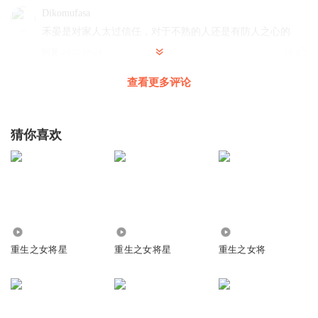
Dikomufasa
禾晏是对家人太过信任，对于不熟的人还是有防人之心的
回复
2022-10-24
19
查看更多评论
雨烟_PG
回复 @
Dikomufasa
:
谁会对家人设防呢？
虞墨阑珊
猜你喜欢
男人都拒绝不了很直的棍子
回复
2023-07-26
13
xyw_
回复 @
虞墨阑珊
:
的确 我问了我两个弟弟 他们都喜欢棍子 包
括我爸爸 他说只是不喜欢小树棍但还是喜欢棍子之类的东西
2.61万
7438
85.43万
重生之女将星
重生之女将星
重生之女将
暗香浮动666
女主上辈子怎么当上将军的？只靠武力吗？不用脑袋？
回复
2023-06-23
12