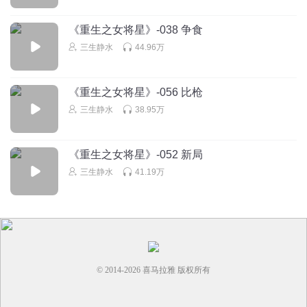
_橘诺_
《重生之女将星》-038 争食
事出反常必有妖，这俩人是要搞事情啊，还好禾晏防范意识
三生静水
44.96万
比较强。
回复
2022-05-03
6
《重生之女将星》-056 比枪
听我想听的咋了
三生静水
38.95万
第三遍了，我真是没得听了，就这么好一本书。
回复
2024-03-18
5
《重生之女将星》-052 新局
三生静水
41.19万
1379976bwjb
回复 @
听我想听的咋了
:
王爷成亲后暴富了，特别好
听。
小爽_jx
这几个傻蛋一会儿就遇到危险，还得女主救
© 2014-
2026
喜马拉雅 版权所有
回复
2023-03-09
5
璇玑冲鸭