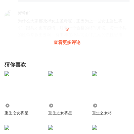
紫希吖
为什么大家都觉得女主圣母呢，正因为上一世女主当过将
军，跟兵才更有感情，对于一个合格的将军来说，每一个兵
的性命都很重要啊，有事冲在小兵前面才是她的惯性思维
吧，这才接触怎么知道郑玄是坏人呢
查看更多评论
回复
2022-11-08
268
听友377270499
回复 @
紫希吖
:
是的！我们女主格局很大
猜你喜欢
ZD_311
这个正玄真无语，别人救了你的命，你却把他弃之不管，真
是人心险恶
回复
2022-05-03
226
7437
2.61万
85.43万
重生之女将星
重生之女将星
重生之女将
J月华流照君
回复 @
ZD_311
:
这种人容易当叛徒