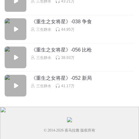
1370087niyd
三生静水
43.21万
禾晏你就是个傻逼，你救那个畜生让自己处在危险之中值得
吗，那个郑玄就是一个小人，畜生你这善心用错地方了
《重生之女将星》-038 争食
回复
2022-05-04
46
三生静水
44.95万
啊诗爱背诗
回复 @
1370087niyd
:
我们看见的是上帝视角，女主也不
知道
《重生之女将星》-056 比枪
三生静水
38.93万
紫露伊灵
这个男的咋滴那么无耻，亏得禾晏自己有本事，不然真的就
《重生之女将星》-052 新局
要这样挂掉了
三生静水
41.17万
回复
2022-05-03
43
豆丁堡82
回复 @
紫露伊灵
:
这人太贱了
赵长乐_
希望沈红能留点良心
© 2014-
2026
喜马拉雅 版权所有
回复
2022-10-29
38