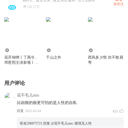
制作人，配音导演，配音演员 微博：@三生静水
加关注
150.37万
1812.40万
1.46万
1.05万
花开锦绣丨丁禹兮、
千山之外
西风多少恨 吹不散眉
邓恩熙主演影视丨吱
弯
吱原著丨静水、顾辰
领衔丨古言多人有声
剧vip免费
用户评论
花不毛儿mio
比凶狠的狼更可怕的是人性的自私
回复
2022-05-04
453
听友206075721
回复 @
花不毛儿mio
:
困境见人性