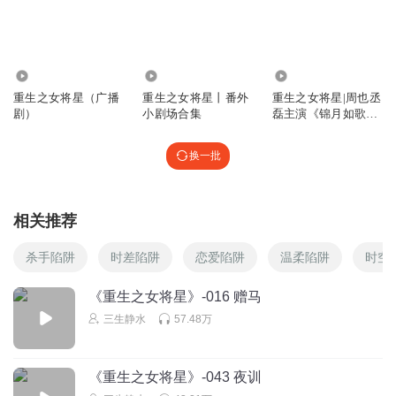
魅影妖月
郑玄真不是个人，太自私了
回复
2022-05-07
101
0
6017
2958.53万
柔和2018
回复 @
魅影妖月
:
这种人不是少数
重生之女将星（广播
重生之女将星丨番外
重生之女将星|周也丞
剧）
小剧场合集
磊主演《锦月如歌》
原著千山茶客
Seagrid
换一批
果然比狼更可怕的是白眼儿狼……
回复
2023-07-23
83
相关推荐
_橘诺_
杀手陷阱
时差陷阱
恋爱陷阱
温柔陷阱
时空
人心隔肚皮，明明是禾晏救了大家，结果遇到危险却要放弃
她，这个男的让人无语=_=
《重生之女将星》-016 赠马
回复
2022-05-03
73
三生静水
57.48万
墨染els
回复 @
_橘诺_
:
不但放弃还给扣帽子！太可恶了！
《重生之女将星》-043 夜训