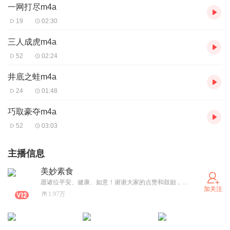
一网打尽m4a
19
02:30
三人成虎m4a
52
02:24
井底之蛙m4a
24
01:48
巧取豪夺m4a
52
03:03
主播信息
美妙素食
愿诸位平安、健康、如意！谢谢大家的点赞和鼓励，心中大放烟火。每天最大的开心莫过于看到粉丝又涨了，又有人给我点赞支持写评语了，涓涓细语，谆谆教诲，流入芳田，温暖心窝。祝您和您的亲朋好友们每天充满正能量！身心健康快乐！一生平安幸福！好梦成真！越来越好！
加关注
1.97万