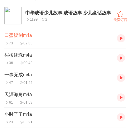
中华成语少儿故事 成语故事 少儿童话故事
1199
2
免费订阅
口蜜腹剑m4a
73
02:35
买椟还珠m4a
38
00:42
一事无成m4a
47
01:42
天涯海角m4a
61
01:53
小时了了m4a
23
03:21