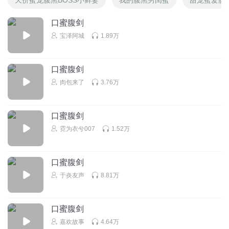
口蜜腹剑
宝泽阿城
1.89万
口蜜腹剑
肉包来了
3.76万
口蜜腹剑
霓为衣兮007
1.52万
口蜜腹剑
于炎友声
8.81万
口蜜腹剑
嘉欢故事
4.64万