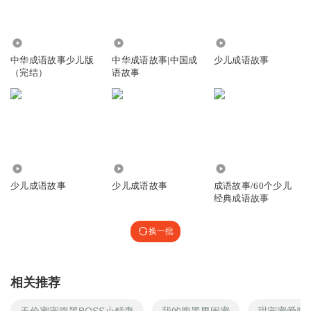
1.18万
1.24万
2.81万
中华成语故事少儿版
中华成语故事|中国成
少儿成语故事
（完结）
语故事
1.74万
3.22万
8701
少儿成语故事
少儿成语故事
成语故事/60个少儿
经典成语故事
换一批
相关推荐
天价蜜宠腹黑BOSS小鲜妻
我的腹黑男闺蜜
甜宠蜜爱腹