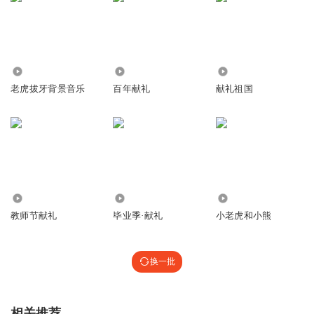
468
490
210
老虎拔牙背景音乐
百年献礼
献礼祖国
1711
723
2776
教师节献礼
毕业季·献礼
小老虎和小熊
换一批
相关推荐