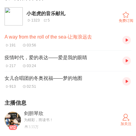
小老虎的音乐献礼
1323
5
免费订阅
A way from the roll of the sea-让海浪远去
191
03:56
疫情时代，爱的表达——爱是我的眼睛
217
03:24
女儿合唱团的冬奥祝福——梦的地图
913
02:51
主播信息
剑胆琴欣
为精彩，而读书！
加关注
3.55万