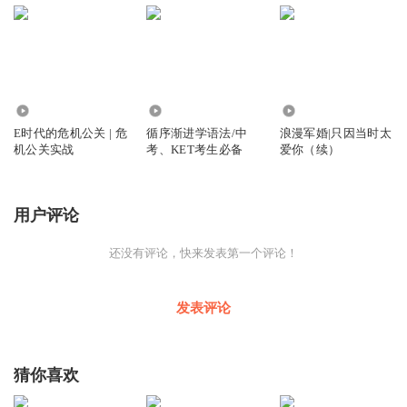
1200
214
170.13万
E时代的危机公关 | 危
循序渐进学语法/中
浪漫军婚|只因当时太
机公关实战
考、KET考生必备
爱你（续）
用户评论
还没有评论，快来发表第一个评论！
发表评论
猜你喜欢