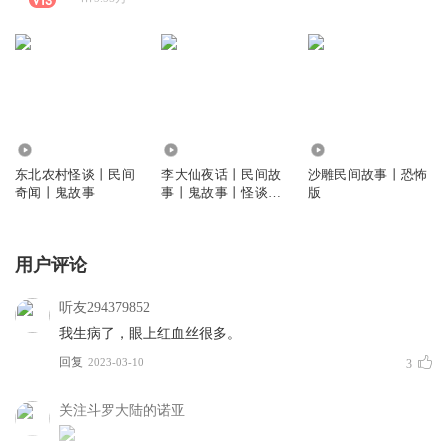
1388
20.08万
7.72万
东北农村怪谈丨民间
李大仙夜话丨民间故
沙雕民间故事丨恐怖
奇闻丨鬼故事
事丨鬼故事丨怪谈丨
版
免费
用户评论
听友294379852
我生病了，眼上红血丝很多。
回复
2023-03-10
3
关注斗罗大陆的诺亚