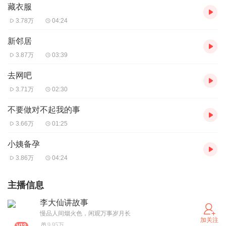
藏衣服
3.78万
04:24
新邻居
3.87万
03:39
去网吧
3.71万
02:30
不要做对不起我的事
3.66万
01:25
小姨备孕
3.86万
04:24
主播信息
李大仙讲故事
慢品人间烟火色，闲观万事岁月长
加关注
9.95万