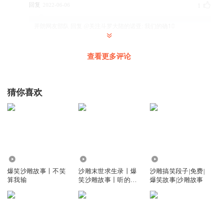
回复
2022-06-06
1
开朗网友部队
回复 @
关注斗罗大陆的诺亚
:
我们的确1⃣️
三岁老爷爷
查看更多评论
nbnbnbnbnnbnbnbnbnnbnbnbnbnnbnbnbnbnnbnbnbnbnnbnbnbnb
nnbnbnbnbnnbnbnbnbnnbnbnbnbnnbnbnbnbnnbnbnbnbnnbnbnbn
bnnbnbnbnbnnbnbnbnbnnbnbnbnbnnbnbnbnbnnbnbnbnbnnbnbnb
猜你喜欢
nbnnbnbnbnbnnbnbnbnbnnbnbnbnbnnbnbnbnbnnbnbnbnbnnbnbn
bnbnnbnbnbnbnnbnbnbnbnnbnbnbnbnnbnbnbnbnnbnbnbnbnnbnb
nbnbnnbnbnbnbnnbnbnbnbnnbnbnbnbnnbn
回复
2024-05-24
2
122.97万
4.27万
3467
66事实上冲300粉
爆笑沙雕故事丨不笑
沙雕末世求生录丨爆
沙雕搞笑段子|免费|
算我输
笑沙雕故事丨听的停
爆笑故事|沙雕故事
回复
2022-06-12
1
不下
关注斗罗大陆的诺亚