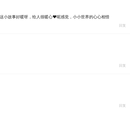
这小故事好暖呀，给人很暖心❤️呢感觉，小小世界的心心相惜
回复
回复
回复