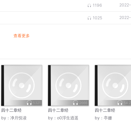
2022-
1196
2022-
1025
查看更多
5321
2666
54.
四十二章经
四十二章经
四十二章经
by：
净月悦读
by：
o0浮生逍遥
by：
亭姗