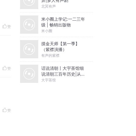
异|多人有声剧
北冥有声
米小圈上学记:一二三年
级 | 畅销出版物
赞
米小圈
摸金天师【第一季】
（紫襟演播）
有声的紫襟
话说清朝丨大宇茶馆细
赞
说清朝三百年历史|从努
尔哈赤到末代皇帝溥仪|
大宇茶馆
康熙雍正乾隆
赞