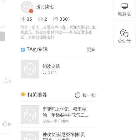
漫月柒七
电脑版
95
2
3301
简介：
新人，喜爱有声小说，欢迎大家提出宝
贵意见，我会多多努力哒——月亮会慢慢变
论
圆，事情会慢慢变好
公众号
TA的专辑
更多
朗读专辑
2141
2
相关推荐
换一批
李哪吒上学记｜稀里糊
涂一年级&神神气气二年
级
东海小学广播站
赞
神秘复苏|悬疑惊悚|灵