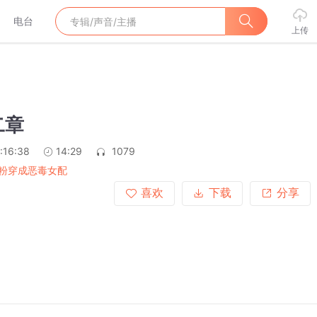
电台
上传
二章
:16:38
14:29
1079
粉穿成恶毒女配
喜欢
下载
分享