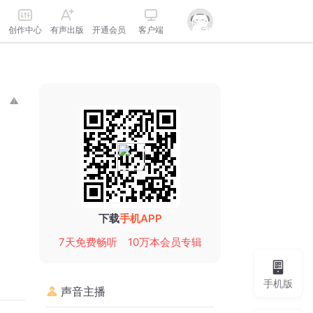
创作中心
有声出版
开通会员
客户端
下载
手机APP
7天免费畅听
10万本会员专辑
手机版
声音主播