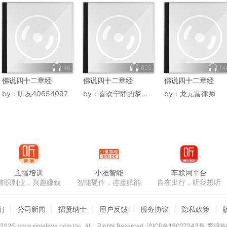
46
625
14
佛说四十二章经
佛说四十二章经
佛说四十二章经
by：
听友40654097
by：
喜欢宁静的梦月琴
by：
龙元富律师
主播培训
小雅智能
车联网平台
兼职副业，兴趣赚钱
智能硬件，连接赋能
自在出行，听我想听
们
公司新闻
招贤纳士
用户反馈
服务协议
隐私政策
2026
www.ximalaya.com lnc. ALL Rights Reserved
沪ICP备13027243号
客服热线