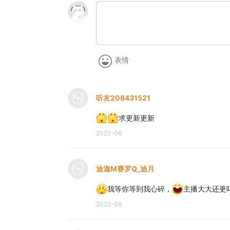
表情
听友208431521
求更新更新
2022-06
迪迦M赛罗Q_迪月
我等你等到我心碎，
主播大大还更
2022-06