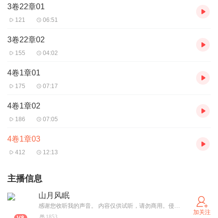
3卷22章01
121
06:51
3卷22章02
155
04:02
4卷1章01
175
07:17
4卷1章02
186
07:05
4卷1章03
412
12:13
主播信息
山月风眠
感谢您收听我的声音。 内容仅供试听，请勿商用。侵权必删。
加关注
1853