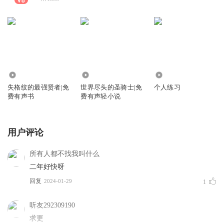
9.21万
3.92万
1322
失格纹的最强贤者|免
世界尽头的圣骑士|免
个人练习
费有声书
费有声轻小说
用户评论
所有人都不找我叫什么
二年好快呀
回复
2024-01-29
1
听友292309190
求更