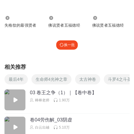
253
143
130
失格纹的最强贤者
佛说贤者五福德经
佛说贤者五福德经
换一批
相关推荐
最后4年
生命师4光神之章
太古神卷
斗罗4之斗圣
03 卷王之争（1）｜【卷中卷】
棒棒老师
1.90万
卷04劳伤解_03阴虚
白云出岫
5.10万