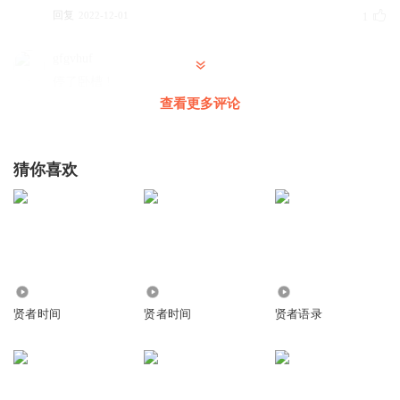
回复
2022-12-01
1
gfgvhuf
停了卧槽 !
查看更多评论
回复
2023-05-02
0
玉盘羞直万钱
猜你喜欢
催更
回复
2022-12-28
0
2101.42万
2355.34万
7663
贤者时间
贤者时间
贤者语录