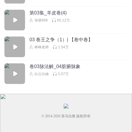
第03集_羊皮卷(4)
张祺999
65.12万
03 卷王之争（1）| 【卷中卷】
棒棒老师
1.54万
卷03脉法解_04脏腑脉象
白云出岫
5.07万
© 2014-
2026
喜马拉雅 版权所有