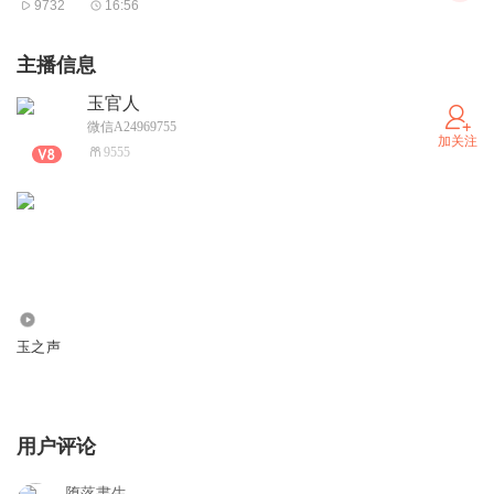
9732
16:56
主播信息
玉官人
微信A24969755
加关注
9555
2.17万
玉之声
用户评论
堕落書生