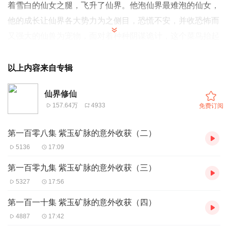
着雪白的仙女之腿，飞升了仙界。他泡仙界最难泡的仙女，
他的成长让仙界各大势力为之侧目，恐慌不安，并收恐怖而
又强大的
仙兽
为宠物，面对着种种阴谋诡计，这个菜鸟抬起
大脚一一荡平！
[1] 全书结构严谨，剧情紧凑，语言轻松幽
默本人也仙界修仙的书粉非常值得一听。
以上内容来自专辑
仙界修仙
157.64万
4933
免费订阅
第一百零八集 紫玉矿脉的意外收获（二）
5136
17:09
第一百零九集 紫玉矿脉的意外收获（三）
5327
17:56
第一百一十集 紫玉矿脉的意外收获（四）
4887
17:42