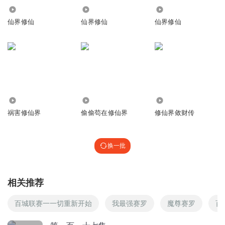
188.94万
54.82万
14.15万
7q1wjgxhuo6usqfpfip8
仙界修仙
仙界修仙
仙界修仙
希望博主坚持播完
回复
2019-12-18
2
水果的果丶
更新呀
支持的
回复
2021-03-15
1
5.86万
3.08万
20.12万
祸害修仙界
偷偷苟在修仙界
修仙界敛财传
A惠永升13519233374
还可以啊，没素质的太多，有本事自己来做一个，
回复
2019-03-03
1
换一批
听友93306669
主播？不更了么
相关推荐
回复
2017-11-28
1
百城联赛一一切重新开始
我最强赛罗
魔尊赛罗
百
1836155kqjo