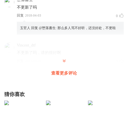
不更新了吗
回复
2018-04-03
0
玉官人
回复 @
堕落書生
:
那么多人骂不好听，还没好处，不更啦
Vincent_dtf
不更新了吗，讲的很好啊
回复
2023-09-08
3
查看更多评论
听友447985709
我都等1万年了为什么还没有更新
回复
2023-12-13
2
猜你喜欢
1331127sdei
那里偷来的文章讲到/一百一十七后面怎么没了不敢说了?
回复
2020-04-03
2