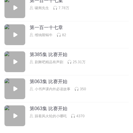
第一百一十七集
么有啦？
啸阁先生
7.78万
回复
2021-11-28
0
水果的果丶
第一百一十七章
说不好听的，他不也在听嘛
支持，支持更新下去吧
维纳斯蜗牛
82
回复
2021-03-15
0
第385集 比赛开始
剧舞吧精品有声剧
25.31万
第063集 比赛开始
小书声课内外必读故事
350
第063集 比赛开始
踩着风火轮的小哪吒
4370