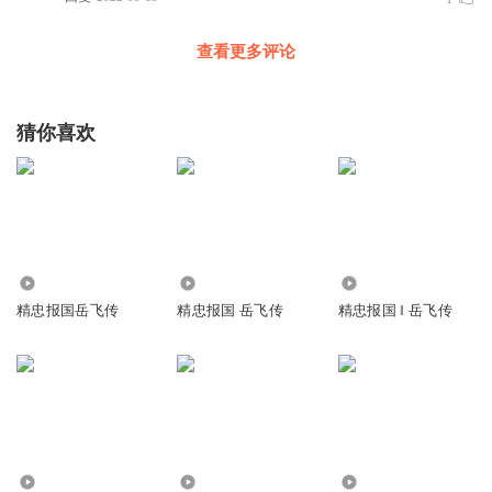
查看更多评论
猜你喜欢
2353
2466
299.81万
精忠报国岳飞传
精忠报国 岳飞传
精忠报国 ‖ 岳飞传
8591
3208
1143