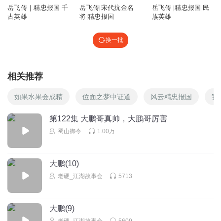
岳飞传｜精忠报国 千
岳飞传|宋代抗金名
岳飞传 |精忠报国|民
古英雄
将|精忠报国
族英雄
换一批
相关推荐
如果水果会成精
位面之梦中证道
风云精忠报国
我
第122集 大鹏哥真帅，大鹏哥厉害
蜀山御令
1.00万
大鹏(10)
老硬_江湖故事会
5713
大鹏(9)
老硬_江湖故事会
5609