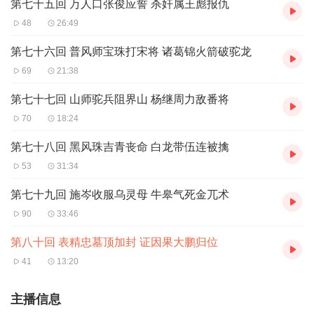
第七十五回 万人口张俊应誓 杀奸属王彪报仇
48
26:49
第七十六回 普风师宝珠打宋将 诸葛锦火箭破驼龙
69
21:38
第七十七回 山师驼兵阻界山 杨继周力敌番将
70
18:24
第七十八回 黑风珠吉青丧命 白龙带伍连被擒
53
31:34
第七十九回 施岑收服乌灵母 牛皋气死金兀术
90
33:46
第八十回 表精忠墓顶加封 证因果大鹏归位
41
13:20
主播信息