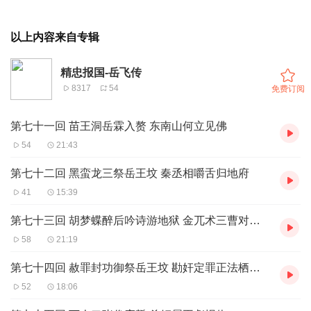
以上内容来自专辑
精忠报国-岳飞传
8317
54
免费订阅
第七十一回 苗王洞岳霖入赘 东南山何立见佛
54
21:43
第七十二回 黑蛮龙三祭岳王坟 秦丞相嚼舌归地府
41
15:39
第七十三回 胡梦蝶醉后吟诗游地狱 金兀术三曹对案再兴兵
58
21:19
第七十四回 赦罪封功御祭岳王坟 勘奸定罪正法栖霞岭
52
18:06