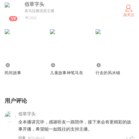
佰草字头
喜马拉雅优质主播
加关注
2042
3697
1.82万
406
民间故事
儿童故事神笔马良
行走的风水铺
用户评论
佰草字头
全本播讲完毕，感谢听友一路陪伴，接下来会有更精彩的故
事开播，希望能一如既往的支持主播。
回复
2022-05-13
1