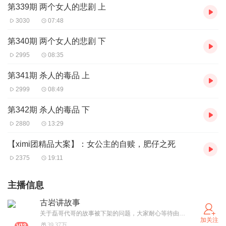
第339期 两个女人的悲剧 上
3030
07:48
第340期 两个女人的悲剧 下
2995
08:35
第341期 杀人的毒品 上
2999
08:49
第342期 杀人的毒品 下
2880
13:29
【ximi团精品大案】：女公主的自赎，肥仔之死
2375
19:11
主播信息
古岩讲故事
关于磊哥代哥的故事被下架的问题，大家耐心等待由于平台审核暂时下架，可以点开我的主页在别的专辑继续收听：九十年代西城江湖往事：这本书就是磊哥：九十年代东城江湖往事：这本书就是代哥，名字不一样内容是一模一样的。老专辑等待平台审核完会恢复上架
加关注
39.37万