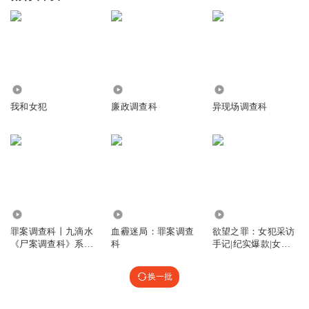
9880
3428
8894
我和女犯
廉政调查科
异现场调查科
165.35万
1.35万
1.46万
罪案调查科丨九滴水
血霾迷局：罪案调查
欲望之罪：女犯采访
《尸案调查科》系列
科
手记|纪实爆款|女犯
大结局丨十宗罪
口述实录
换一批