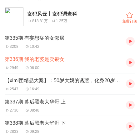
女犯风云丨女犯调查科
818.81万
1.25万
免费订阅
第335期 有妄想症的女邻居
3208
10:42
第336期 我的老婆是卖银女
2949
06:00
【ximi团精品大案】：50岁大妈的诱惑，化身20岁研究生骗色，为什么没人发现
2547
16:49
第337期 幕后黑老大华哥 上
2730
08:48
第338期 幕后黑老大华哥 下
2833
09:28